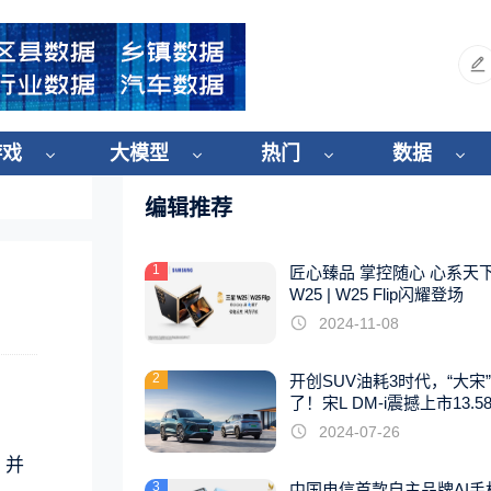
游戏
大模型
热门
数据
编辑推荐
1
匠心臻品 掌控随心 心系天
W25 | W25 Flip闪耀登场
2024-11-08
2
开创SUV油耗3时代，“大宋
了！宋L DM-i震撼上市13.5
起
2024-07-26
，并
3
中国电信首款自主品牌AI手