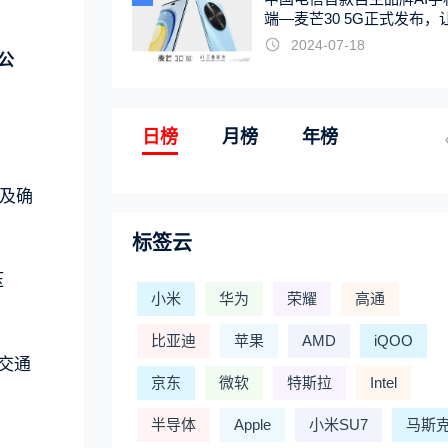
端—麦芒30 5G正式发布，
触手可及
2024-07-18
公
日榜
月榜
年榜
及确
标签云
压
小米
华为
荣耀
高通
比亚迪
苹果
AMD
iQOO
交通
京东
微软
特斯拉
Intel
半导体
Apple
小米SU7
马斯