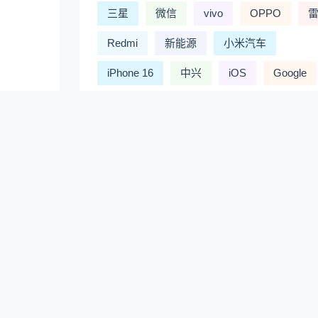
三星
微信
vivo
OPPO
Redmi
新能源
小米汽车
iPhone 16
中兴
iOS
Google
问界
索尼
游戏
英伟达
Model 3
蔚来
阿里
百度
大模型
新能源汽车
汽车
NVI
理想汽车
黑神话：悟空
小鹏汽车
TCL
丰田
人工智能
鸿蒙
智能手机
笔记本
CPU处理器
宝马
电动车
AI
电影
大
余承东
Mate 60
iPhone手机