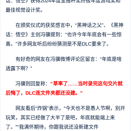
话：悟空》获得2024年度金摇杆奖终极年度游戏奖和
最佳视觉设计奖。
在颁奖仪式的获奖感言中，“黑神话之父”、《黑神
话：悟空》主创冯骥提到：“也许今年年底会有一些惊
喜。”许多网友听后纷纷猜测是不是DLC要来了。
有好奇的网友在冯骥微博评论区留言：“年底是啥
透露下啊？”
冯骥则回复称：
“草率了……当时录完这句交片就
后悔了，DLC连文件夹都还没建。”
网友看后“炸锅”表示，“今天也不是愚人节啊，别开
玩笑，其实已经做了大半了是吧，年底就能端上来
了。”“我满怀期待，你跟我说还没新建文件