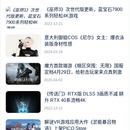
《巫师3》次世代版更新，蓝宝石7900
系列轻松4K游戏
2022-12-21
意大利御姐COS《尼尔》女主：爆衣泳
装版身材性感
2024-03-18
魔方首款端游《暗区突围：无限》国服
定档4月29日，给射击玩家来点真刺激
2025-04-02
《传送门》RTX版 DLSS 3画质不减 耕
升 RTX 40系流畅4K
2022-12-12
解谜VR游戏应用大作《淤能碁吕物
语》上架PICO Store