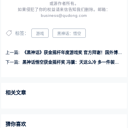
或源作者所有。
如果侵犯了你的权益请来信告知我们删除。邮箱：
business@qudong.com
标签：
游戏
黑神话：悟空
上一篇:
《黑神话》获金摇杆年度游戏奖 官方拜谢！国外博主吐槽：未真正风靡全球
下一篇:
黑神话悟空获金摇杆奖 冯骥：天这么冷 多一件袈裟也不嫌多
相关文章
猜你喜欢