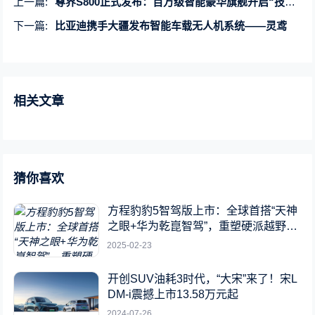
上一篇:
尊界S800正式发布：百万级智能豪华旗舰开启“技术定义豪华”新时代
下一篇:
比亚迪携手大疆发布智能车载无人机系统——灵鸢
相关文章
猜你喜欢
方程豹豹5智驾版上市：全球首搭“天神
之眼+华为乾崑智驾”，重塑硬派越野新
标杆
2025-02-23
开创SUV油耗3时代，“大宋”来了！宋L
DM-i震撼上市13.58万元起
2024-07-26