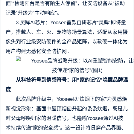
面”“检测阳台是否有陌生人停留”，让安防设备从“被动
记录”升级为“主动响应”。
3.灵眸AI芯片：Yoosee首款自研芯片“灵眸”即将量
产，搭载人、车、火、宠物等场景算法，适配从家用摄
像头到行业级安防硬件的全产品矩阵，以软硬一体化为
用户构建无感化安全防护网。
从科技符号到情感符号：用“家的记忆”唤醒品牌温
度
此次品牌升级中，Yoosee以“炊烟下的家”为灵感焕
新视觉形象：画面中屋顶烟囱升起的袅袅炊烟，既是儿
时父母呼唤归家的温暖信号，也隐喻Yoosee通过AI技
术持续传递“家的安全感”。这一设计将贯穿产品界面、