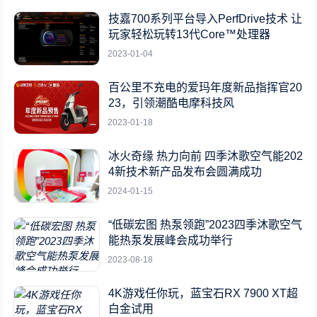
技嘉700系列平台导入PerfDrive技术 让
玩家轻松玩转13代Core™处理器
2023-01-04
百公里不充电的爱玛年度新品指挥官20
23，引领潮酷电摩科技风
2023-01-18
冰火奇缘 热力向前 四季沐歌空气能202
4新技术新产品发布会圆满成功
2024-01-15
“低碳宏图 热泵领跑”2023四季沐歌空气
能热泵发展峰会成功举行
2023-08-18
4K游戏任你玩，蓝宝石RX 7900 XT超
白金试用