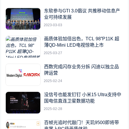
东软参与GTI 3.0倡议 共推移动信息产
业可持续发展
2023-03-03
画质体验加倍出色，TCL 98”P11K 超
薄QD-Mini LED电视惊艳上市
2025-03-27
西数完成闪存业务分拆 闪迪以独立品
牌运营
2025-02-24
没信号也能发钉钉 小米15 Ultra支持中
国电信直连卫星数据功能
2025-02-28
百帧光追时代敲门！天玑9500即将带
来掌上PC级画质体验