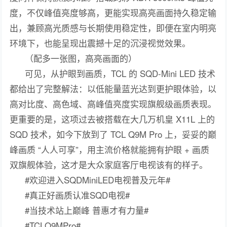
度，不仅峰值亮度够高，更能实现高亮画面持久稳定输
出，兼顾高光质感与长期使用稳定性，即便在室内明亮
环境下，也能呈现出震撼十足的沉浸视觉效果。
（配多一张图，高亮画面的）
可见，从护眼到画质，TCL 的 SQD-Mini LED 技术
都给出了完整解法：以低能量蓝光达到更护眼体验，以
高对比度、高色域、高峰值亮度实现旗舰级画质表现。
更重要的是，这项过去被搭载在大几万机皇 X11L 上的
SQD 技术，如今下放到了 TCL Q9M Pro 上，妥妥的巅
峰画质 “人人可享”，用主流价格就能拥有护眼 + 画质
双旗舰体验，这才是大众家庭客厅电视该有的样子。
#欢迎进入SQDMiniLED电视普及元年#
#真正好画质认准SQD电视#
#当技术站上巅峰 普惠才有力量#
#TCLQ9MPro#