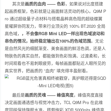
其次是
，如果说对比度搭建
画质的血肉 —— 色彩
起画质框架，色彩就是让画面鲜活灵动的核心。Q9M P
ro 通过超级量子点材料与搭载晶粹高色阻的超级蝶翼
星曜屏协同发力，带来行业顶尖的 100% BT.2020 全局
高色域，
，不会像RGB Mini LED一样出现色域波动和
。无论
串色的情况，始终稳定输出在100%的色域范围
是自然风光的细腻渐变、美食画面的鲜活色调，还是人
物肤色的真实自然，都能做到色彩饱满、过渡柔和，长
时间观看也不易刺眼疲劳，每帧画面都贴近人眼所见的
真实世界，把画质的 “血肉” 填充得丰盈耐看。
最后是
，峰值亮度直接
画质的灵魂 —— 峰值亮度
决定画面通透感与视觉冲击力，TCL Q9M Pro 在此维
度同样保持旗舰水准。搭载绚彩 XDR 5000nits 峰值亮