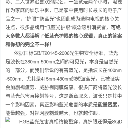
影、二人世界追喜欢的综艺，一坐就是两个小时。电视
作为家庭的娱乐中枢，已是家中使用时长最长的电子产
品之一，“护眼”“防蓝光”也因此成为选购电视的核心关
注点，很多品牌用“低蓝光护眼”概念吸引消费者，
可绝
大多数人都误解了低蓝光护眼的核心逻辑，真正的答案
和你想的完全不一样！
依据国标GB/T20145-2006光生物安全标准，蓝光
是波长在380nm-500nm之间的可见光，本身是自然光
的一部分，而我们常说的有害蓝光，是指波长在400nm
-500nm、尤其是415nm-480nm的短波蓝光，已被证实
会加剧视疲劳、威胁视网膜健康。很多厂商将蓝光波长
与蓝光危害直接划等号，这是断章取义，波长只是其中
一个影响因素，真正影响蓝光危害的本质是
，
能量密度
能量越强，对视网膜刺激越大，也就越伤眼。