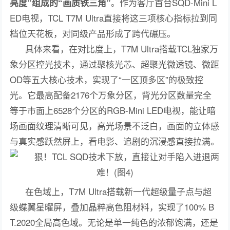
。作为客厅首台SQD-Mini L
亮度”组成的“画质铁三角”
ED电视，TCL T7M Ultra直接将这三项核心指标拉到同
档位天花板，对同级产品形成了跨代碾压。
具体来看，在对比度上，T7M Ultra搭载TCL独家万
象分区控光技术，通过聚核光芯、超聚光微透镜、微距
OD等五大核心技术，实现了“一区顶多区”的极致控
光。它最高配备2176个万象分区，背光分区数量完全
等于市面上6528个分区的RGB-Mini LED电视，能让暗
场画面纹理清晰可见，高光场景不泛白，画面的立体感
与真实感跃然屏上，看电影、追剧的沉浸感直接拉满。
在色域上，T7M Ultra搭载新一代超级量子点与超
级蝶翼星曜屏，叠加晶粹高色阻材料，实现了100% B
T.2020全局高色域。无论是单一纯色的浓郁饱满，还是