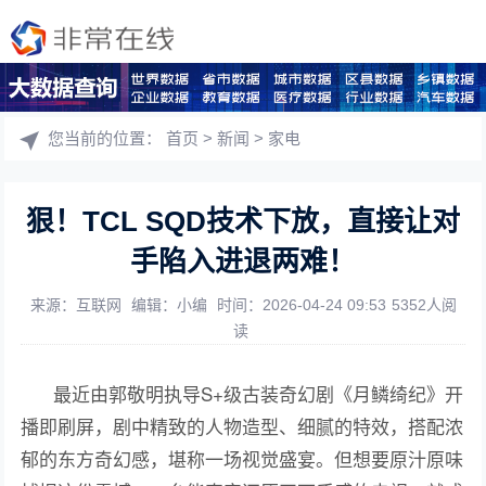
您当前的位置：
首页
>
新闻
>
家电
狠！TCL SQD技术下放，直接让对
手陷入进退两难！
来源：互联网
编辑：小编
时间：2026-04-24 09:53
5352人阅
读
最近由郭敬明执导S+级古装奇幻剧《月鳞绮纪》开
播即刷屏，剧中精致的人物造型、细腻的特效，搭配浓
郁的东方奇幻感，堪称一场视觉盛宴。但想要原汁原味