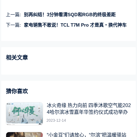
上一篇:
别再纠结！3分钟看清SQD和RGB的终极差距
下一篇:
家电销售不敢说！TCL T7M Pro 才是真・换代神车
相关文章
猜你喜欢
冰火奇缘 热力向前 四季沐歌空气能202
4哈尔滨冰雪嘉年华签约仪式成功举办
2023-12-14
“小金豆”们请放心，“尔滨”把温暖驿站