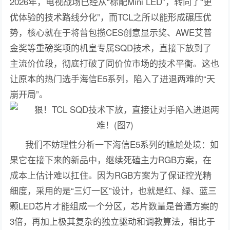
2026年，电视战场已经从“标配Mini LED”，转向了“更
优体验的技术路线分化”，而TCL之所以能形成碾压优
势，核心就在于将曾包揽CES创意显示奖、AWE艾普
金奖等重磅奖项的机皇专属SQD技术，直接下放到了
主流价位段，彻底打破了同价位市场的技术平衡。这也
让原本的热门选手海信E5系列，陷入了进退两难的“天
崩开局”。
我们不妨理性分析一下海信E5系列的尴尬处境：如
果它在接下来的新品中，继续死磕主力RGB方案，在
成本上估计难以扛住。因为RGB方案为了保证控光精
细度，采用的是“三灯一区”设计，也就是红、绿、蓝三
颗LED芯片才能组成一个分区，芯片数量是普通方案的
3倍，再加上极其复杂的独立驱动和调教算法，相比于