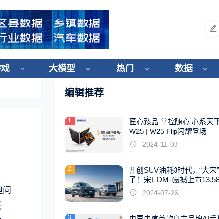
游戏
大模型
热门
数据
编辑推荐
1
匠心臻品 掌控随心 心系天
W25 | W25 Flip闪耀登场
2024-11-08
2
开创SUV油耗3时代，“大宋
了！宋L DM-i震撼上市13.5
起
但问
2024-07-26
低
3
中国电信首款自主品牌AI手