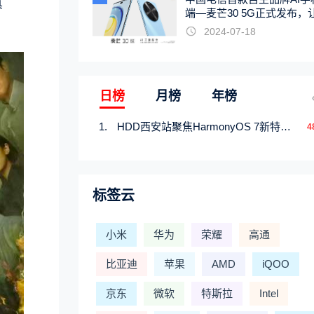
真
端—麦芒30 5G正式发布，
触手可及
2024-07-18
日榜
月榜
年榜
HDD西安站聚焦HarmonyOS 7新特性，解锁从互联到智能的应用开发新范式
4
标签云
小米
华为
荣耀
高通
比亚迪
苹果
AMD
iQOO
京东
微软
特斯拉
Intel