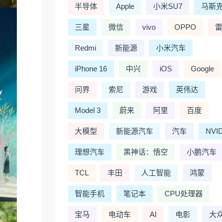
半导体
Apple
小米SU7
马斯
三星
微信
vivo
OPPO
Redmi
新能源
小米汽车
iPhone 16
中兴
iOS
Google
问界
索尼
游戏
英伟达
Model 3
蔚来
阿里
百度
大模型
新能源汽车
汽车
NVI
理想汽车
黑神话：悟空
小鹏汽车
TCL
丰田
人工智能
鸿蒙
智能手机
笔记本
CPU处理器
宝马
电动车
AI
电影
大