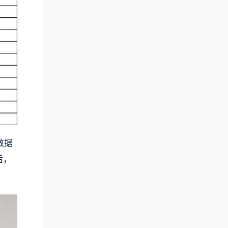
数据
后，