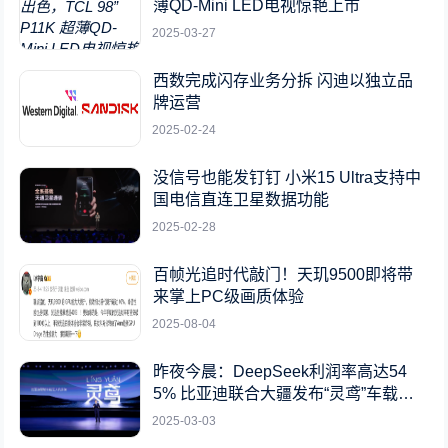
薄QD-Mini LED电视惊艳上市
2025-03-27
西数完成闪存业务分拆 闪迪以独立品
牌运营
2025-02-24
没信号也能发钉钉 小米15 Ultra支持中
国电信直连卫星数据功能
2025-02-28
百帧光追时代敲门！天玑9500即将带
来掌上PC级画质体验
2025-08-04
昨夜今晨：DeepSeek利润率高达54
5% 比亚迪联合大疆发布“灵鸢”车载无
人机系统
2025-03-03