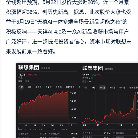
全线超出预期，5月22日股价大涨近20%，近一个月累
积涨幅超36%，创历史新高。据悉，此次股价大涨也受
益于5月19日“天禧AI一体多端全场景新品超能之夜”的
积极反响——天禧AI 4.0及一众AI新品收获市场与用户
广泛好评，进一步提振投资者信心，资本市场对联想未
来发展前景一致看好。