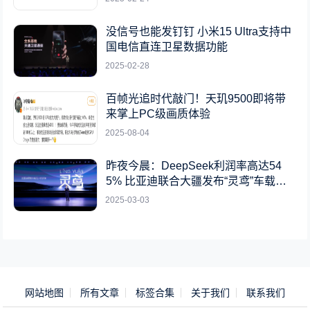
没信号也能发钉钉 小米15 Ultra支持中
国电信直连卫星数据功能
2025-02-28
百帧光追时代敲门！天玑9500即将带
来掌上PC级画质体验
2025-08-04
昨夜今晨：DeepSeek利润率高达54
5% 比亚迪联合大疆发布“灵鸢”车载无
人机系统
2025-03-03
网站地图
所有文章
标签合集
关于我们
联系我们