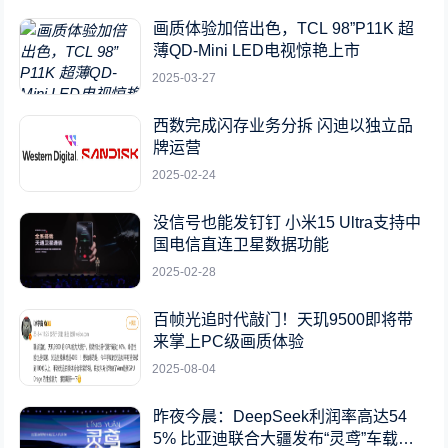
画质体验加倍出色，TCL 98”P11K 超
薄QD-Mini LED电视惊艳上市
2025-03-27
西数完成闪存业务分拆 闪迪以独立品
牌运营
2025-02-24
没信号也能发钉钉 小米15 Ultra支持中
国电信直连卫星数据功能
2025-02-28
百帧光追时代敲门！天玑9500即将带
来掌上PC级画质体验
2025-08-04
昨夜今晨：DeepSeek利润率高达54
5% 比亚迪联合大疆发布“灵鸢”车载无