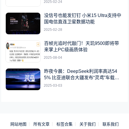
2025-02-24
没信号也能发钉钉 小米15 Ultra支持中
国电信直连卫星数据功能
2025-02-28
百帧光追时代敲门！天玑9500即将带
来掌上PC级画质体验
2025-08-04
昨夜今晨：DeepSeek利润率高达54
5% 比亚迪联合大疆发布“灵鸢”车载无
人机系统
2025-03-03
网站地图
所有文章
标签合集
关于我们
联系我们