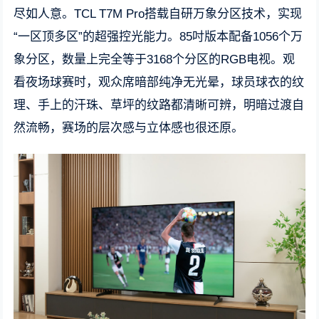
尽如人意。TCL T7M Pro搭载自研万象分区技术，实现
“一区顶多区”的超强控光能力。85吋版本配备1056个万
象分区，数量上完全等于3168个分区的RGB电视。观
看夜场球赛时，观众席暗部纯净无光晕，球员球衣的纹
理、手上的汗珠、草坪的纹路都清晰可辨，明暗过渡自
然流畅，赛场的层次感与立体感也很还原。