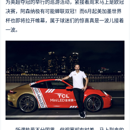
为英超夺冠的举行的巡游活动，紧接着周末马上是欧冠
决赛，阿森纳极有可能蝉联双冠！而6月起美加墨世界
杯也即将拉开帷幕，属于球迷们的惊喜真是一波儿接着
一波。