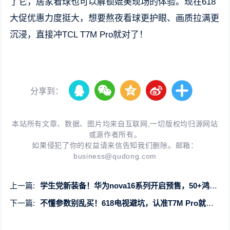
了它，居家看球也可以解锁媲美现场的体验。现在618
大促优惠力度挺大，想要熬夜看球更护眼、画质拉满更
沉浸，直接冲TCL T7M Pro就对了！
分享到：
本站所有文章、数据、图片均来自互联网,一切版权均归源网站
或源作者所有。
如果侵犯了你的权益请来信告知我们删除。邮箱：
business@qudong.com
上一篇:
学生党新装备！华为nova16系列开启预售，50+鸿蒙版校园应用体验再升级
下一篇:
不懂参数别乱买！618电视避坑，认准T7M Pro就够了