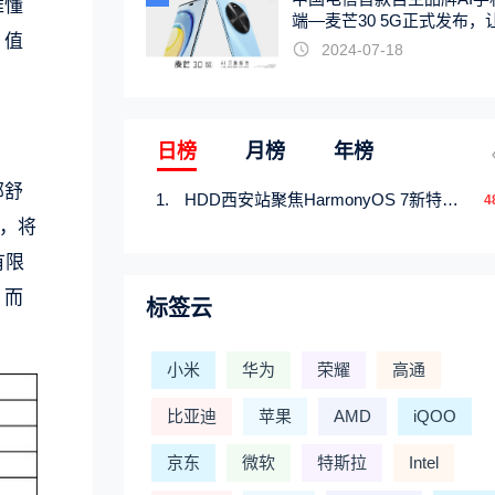
难懂
端—麦芒30 5G正式发布，
、值
触手可及
2024-07-18
日榜
月榜
年榜
部舒
HDD西安站聚焦HarmonyOS 7新特性，解锁从互联到智能的应用开发新范式
4
，将
有限
，而
标签云
小米
华为
荣耀
高通
比亚迪
苹果
AMD
iQOO
京东
微软
特斯拉
Intel