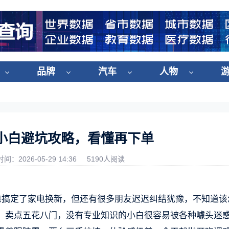
品牌
汽车
人物
！小白避坑攻略，看懂再下单
时间：2026-05-29 14:36
5190人阅读
惠搞定了家电换新，但还有很多朋友迟迟纠结犹豫，不知道该
、卖点五花八门，没有专业知识的小白很容易被各种噱头迷