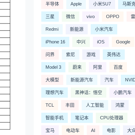
半导体
Apple
小米SU7
马斯
三星
微信
vivo
OPPO
Redmi
新能源
小米汽车
iPhone 16
中兴
iOS
Google
问界
索尼
游戏
英伟达
Model 3
蔚来
阿里
百度
大模型
新能源汽车
汽车
NVI
理想汽车
黑神话：悟空
小鹏汽车
TCL
丰田
人工智能
鸿蒙
智能手机
笔记本
CPU处理器
宝马
电动车
AI
电影
大