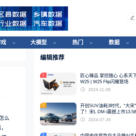
游戏
大模型
热门
数据
编辑推荐
1
匠心臻品 掌控随心 心系天
W25 | W25 Flip闪耀登场
2024-11-08
2
开创SUV油耗3时代，“大宋
了！宋L DM-i震撼上市13.5
起
怎么
2024-07-26
惑，
3
中国电信首款自主品牌AI手