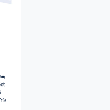
现画
亮度
画
价位