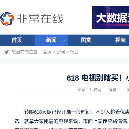
首页
新闻
图赏
视频
您当前的位置：
首页
>
新闻
>
行业
618 电视别瞎买
来源：互联网
编辑：
转眼618大促已经开启一段时间，不少人趁着优
选。就拿大家刚需的电视来说，市面上宣传套路满满