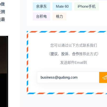
o做
余承东
Mate 60
iPhone手机
还拥
台积电
格力
能最
您可以通过以下方式联系我们
（
提议
、
投诉
、
合作
推荐此方式）
发送邮件Email到
business@qudong.com