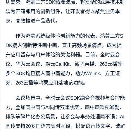
切需求，鸿蒙三方SDK精准破局，将复杂的底层技术封
装为开箱即用的创新组件，让开发者得以聚焦业务本
身，高效推进产品迭代。
作为鸿蒙系统级体验创新能力的代表，鸿蒙三方S
DK接入创新特性画中画，直击高频场景痛点，成为提
升应用留存与用户体验的关键利器。目前，全时云会
议、华为云会议、融云CallKit、微吼直播、263云播等
多个SDK均已接入画中画能力，助力Welink、方正证
券、263云播等鸿蒙应用落地该功能。
会议场景中，全时云会议SDK融合音视频与会控能
力，叠加画中画与AI同传双重优势。画中画适配通勤、
排队等碎片化办公场景，让参会与事务处理两不误；AI
同传支持20多国语言实时互译，搭配语音转文字，破解