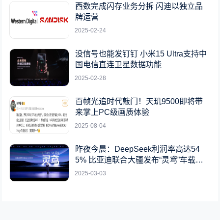
西数完成闪存业务分拆 闪迪以独立品
牌运营
2025-02-24
没信号也能发钉钉 小米15 Ultra支持中
国电信直连卫星数据功能
2025-02-28
百帧光追时代敲门！天玑9500即将带
来掌上PC级画质体验
2025-08-04
昨夜今晨：DeepSeek利润率高达54
5% 比亚迪联合大疆发布“灵鸢”车载无
人机系统
2025-03-03