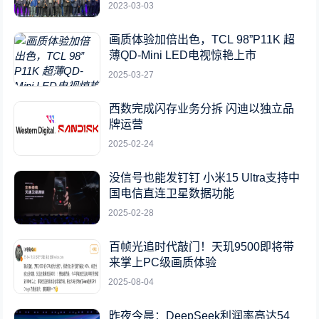
2023-03-03
画质体验加倍出色，TCL 98”P11K 超
薄QD-Mini LED电视惊艳上市
2025-03-27
西数完成闪存业务分拆 闪迪以独立品
牌运营
2025-02-24
没信号也能发钉钉 小米15 Ultra支持中
国电信直连卫星数据功能
2025-02-28
百帧光追时代敲门！天玑9500即将带
来掌上PC级画质体验
2025-08-04
昨夜今晨：DeepSeek利润率高达54