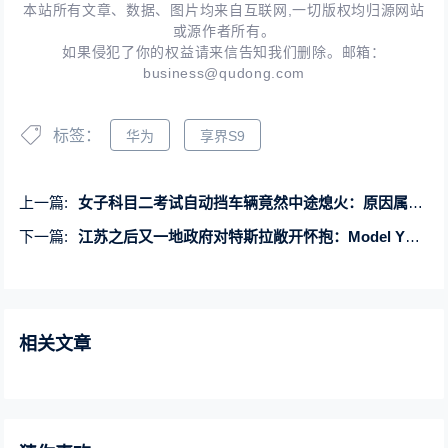
本站所有文章、数据、图片均来自互联网,一切版权均归源网站
或源作者所有。
如果侵犯了你的权益请来信告知我们删除。邮箱：
business@qudong.com
标签：
华为
享界S9
上一篇:
女子科目二考试自动挡车辆竟然中途熄火：原因属实没想到
下一篇:
江苏之后又一地政府对特斯拉敞开怀抱：Model Y已进采购名录
相关文章