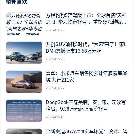
猜你喜欢
方程豹豹5智驾版上市：全球首搭“天神
之眼+华为乾崑智驾”，重塑硬派越野新
标杆
2025-02-23
开创SUV油耗3时代，“大宋”来了！宋L
DM-i震撼上市13.58万元起
2024-07-26
雷军：小米汽车销售网预计年底覆盖39
城 共计211家
2024-03-29
DeepSeek干穿美股，秦、宋、元改写
格局，9.38万元起上高阶智驾
2025-02-11
全新奥迪A6 Avant实车曝光：设计、智