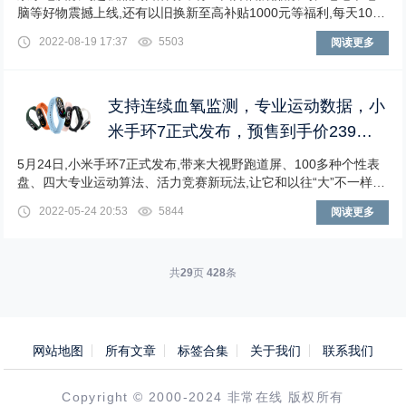
脑等好物震撼上线,还有以旧换新至高补贴1000元等福利,每天10点
都将限量发放24期全场免息券,8月25日当天更有5折好物限时抢的
2022-08-19 17:37
5503
阅读更多
钜惠好礼,打开京东搜索“焕新你的一平米”直达会场,带你一站式购
齐好物,安心更实惠!大牌数码潮品全新预售上线,体验以旧换新服务
解锁智能...
支持连续血氧监测，专业运动数据，小
米手环7正式发布，预售到手价239元
起
5月24日,小米手环7正式发布,带来大视野跑道屏、100多种个性表
盘、四大专业运动算法、活力竞赛新玩法,让它和以往“大”不一样。
小米手环7配置豪华,功能齐全。拥有1.62''AMOLED跑道屏,全新UI
2022-05-24 20:53
5844
阅读更多
布局,支持心率、血氧、睡眠连续检测,120种运动模式,这次不仅提
供6色多彩腕带可选,还引入了迷彩和荧光...
共
29
页
428
条
网站地图
所有文章
标签合集
关于我们
联系我们
Copyright © 2000-2024 非常在线 版权所有