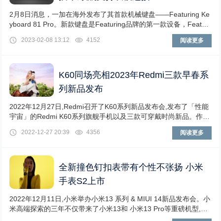
2月8日消息，一加在海外发布了其首款机械键盘——Featuring Ke
yboard 81 Pro。新款键盘是Featuring品牌的第一款设备，Featuri
ng是一加的一个“共创平台”，专为一加与用户和第三方合作伙伴
2023-02-08 13:12
4152
阅读更多
（品牌）共创不同类别的产品而生。而该平台的首个成果便是这款
定制机械键盘，由一加和Keychron合作...
K60同场亮相2023年Redmi三款早春系
列新品发布
2022年12月27日,Redmi召开了K60系列新品发布会,发布了「性能
宇宙」的Redmi K60系列旗舰手机以及三款可穿戴时尚新品。作为
2023年早春系列的Redmi Watch 3、Redmi手环2、Redmi Buds 4
2022-12-27 20:39
4356
阅读更多
青春版拥有好颜、好手感,让青春时尚与质感同在。Redmi Watch 3
即日起将在小米商城...
全新撞色钉扣表带有个性不张扬 小米
手表S2上市
2022年12月11日,小米举办小米13 系列 & MIUI 14新品发布会。小
米高端探索的三年不仅带来了小米13和 小米13 Pro等重磅机型,还
带来简约有质感,轻薄更优雅的小米手表S2。小米手表S2将前沿科