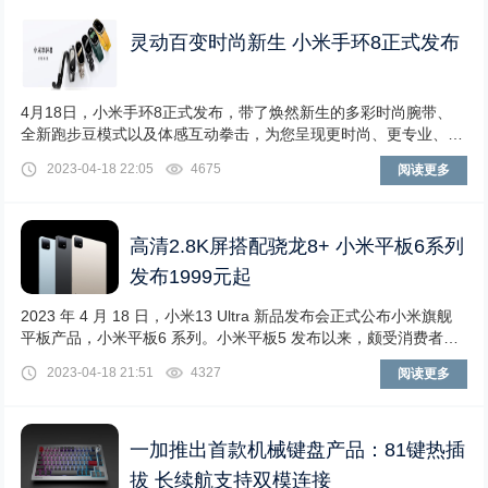
灵动百变时尚新生 小米手环8正式发布
4月18日，小米手环8正式发布，带了焕然新生的多彩时尚腕带、
全新跑步豆模式以及体感互动拳击，为您呈现更时尚、更专业、更
有趣的小米手环。小米手环8标准版售价249、NFC版售价299元，
2023-04-18 22:05
4675
阅读更多
2023年4月18日20点40分全渠道现货发售。2023年4月18日-23
日，首销期标准版到手价239元、NFC版到手价279元。小米手...
高清2.8K屏搭配骁龙8+ 小米平板6系列
发布1999元起
2023 年 4 月 18 日，小米13 Ultra 新品发布会正式公布小米旗舰
平板产品，小米平板6 系列。小米平板5 发布以来，颇受消费者喜
爱，小米平板6 系列在此基础上全面升级。强劲性能，强力迸发，
2023-04-18 21:51
4327
阅读更多
凭借强悍的硬件配置和贴心的功能，在移动会议、效率办公、影音
娱乐等场景均能提供高效、便捷的使用体验。小米平板6 系列全
新...
一加推出首款机械键盘产品：81键热插
拔 长续航支持双模连接