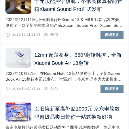
千元顶配声学旗舰，小米高保真智能音
箱Xiaomi Sound Pro正式发布
2022年12月11日,小米集团召开Xiaomi 13 & MIUI 14新品发布会,
发布了一款全新的智能音箱产品:Xiaomi Sound Pro。Xiaomi Soun
d Pro是小米在高保真智能音箱领域的全新突破,也是曾在2021年8
2022-12-11 21:54
4673
阅读更多
月推出的Xiaomi Sound的「大杯版」。作为小米智能音箱系列中
的顶配声学旗...
12mm超薄机身、360°翻转触控，全新
Xiaomi Book Air 13翻转
2022年10月27日，在Redmi Note 12新品发布会上，全新Xiaomi
Book Air 13翻转本正式发布。时隔3年，小米笔记本为大家带来全
新Air系列新品，它不仅融合了Air系列的轻薄定位，还是小米首款
2022-10-27 21:29
4843
阅读更多
采用翻转设计的笔记本，将翻转、轻薄、时尚融于一身。并且配备
2.8K E4 OLED大师触控屏、双杜比认...
以旧换新至高补贴1000元 京东电脑数
码超级品类日带你一站式换新好物
京东电脑数码超级品类日活动即将全面开启,潮酷数码、笔记本电