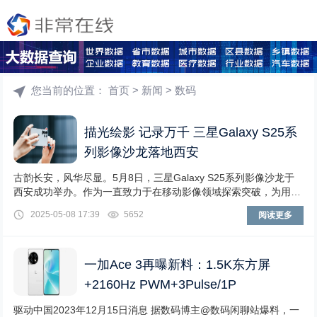
您当前的位置：
首页
>
新闻
>
数码
描光绘影 记录万千 三星Galaxy S25系
列影像沙龙落地西安
古韵长安，风华尽显。5月8日，三星Galaxy S25系列影像沙龙于
西安成功举办。作为一直致力于在移动影像领域探索突破，为用户
带来创新体验的旗舰系列，此次，三星
2025-05-08 17:39
5652
阅读更多
一加Ace 3再曝新料：1.5K东方屏
+2160Hz PWM+3Pulse/1P
驱动中国2023年12月15日消息 据数码博主@数码闲聊站爆料，一