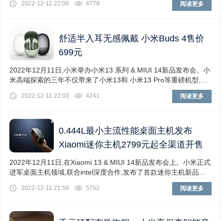
2022-12-11 22:06
4778
阅读更多
技精巧融入时尚审美之中,同时也带来了专业级运动体验,给您带来
超全面的健康关怀和更便捷的随心的腕手智能体验。小米...
舒适半入耳无感佩戴 小米Buds 4售价
699元
2022年12月11日,小米举办小米13 系列 & MIUI 14新品发布会。小
米高端探索的三年不仅带来了小米13和 小米13 Pro等重磅机型,还
带来天声自由的小米Buds 4。小米Buds 4搭了石墨烯双磁发声单
2022-12-11 22:03
4241
阅读更多
元、自适应EQ补偿以及LDHC 5.0超清连接、独立空间音频、自适
应降噪等旗舰配置,让您随时随地享受Hi...
0.444L最小主流性能桌面主机发布
Xiaomi迷你主机2799元起全渠道开售
2022年12月11日,在Xiaomi 13 & MIUI 14新品发布会上。小米正式
进军桌面主机领域,联合intel深度合作,发布了首款迷你主机新品。X
iaomi迷你主机做到了极致小巧的0.444L体积,仅巴掌大小。同时还
2022-12-11 21:58
5752
阅读更多
是一款性能出色、拓展性极高、玩法丰富的主机产品,可以满足多
数家用、办公场景,也是主流性能中最小的...