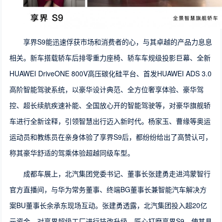
享界S9能迅速俘获市场和消费者的心，与其卓越的产品力息息
相关。新车搭载轿车后排零重力座椅、轿车车规级投影巨幕、全新
HUAWEI DriveONE 800V高压碳化硅平台、首发HUAWEI ADS 3.0
高阶智能驾驶系统，以豪华设计典范、全方位奢享体验、豪华驾
控、超长续航疾速补能、全国放心开的智能驾驶等，对豪华旗舰轿
车进行全新诠释，引领智慧出行迈入新时代。杨家玉、曹缘等奥运
运动员和教练员在亲身体验了享界S9后，都纷纷给出了高赞认可，
称其豪华舒适的驾乘体验超越同级车型。
成都车展上，北汽集团党委书记、董事长张建勇走进鸿蒙智行
官方直播间，与华为常务董事、终端BG董事长兼智能汽车解决方
案BU董事长余承东现场互动。张建勇透露，北汽集团投入超20亿
元资金，对享界超级工厂进行技改升级，匠心打磨享界S9，使其具