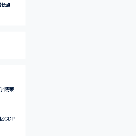
增长点
学院荣
亿GDP