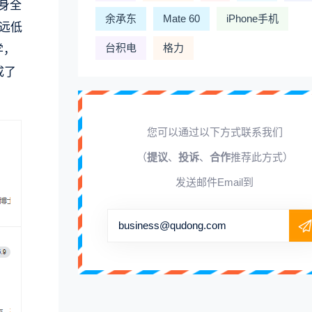
身全
余承东
Mate 60
iPhone手机
远低
台积电
格力
学，
成了
您可以通过以下方式联系我们
（
提议
、
投诉
、
合作
推荐此方式）
发送邮件Email到
business@qudong.com