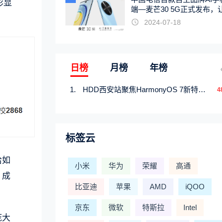
彰显
端—麦芒30 5G正式发布，
触手可及
2024-07-18
日榜
月榜
年榜
HDD西安站聚焦HarmonyOS 7新特性，解锁从互联到智能的应用开发新范式
4
标签云
恰如
小米
华为
荣耀
高通
，成
比亚迪
苹果
AMD
iQOO
京东
微软
特斯拉
Intel
庞大