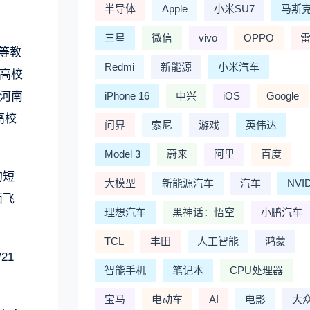
半导体
Apple
小米SU7
马斯
三星
微信
vivo
OPPO
等教
Redmi
新能源
小米汽车
高校
河南
iPhone 16
中兴
iOS
Google
高校
问界
索尼
游戏
英伟达
Model 3
蔚来
阿里
百度
的短
大模型
新能源汽车
汽车
NVI
面飞
理想汽车
黑神话：悟空
小鹏汽车
TCL
丰田
人工智能
鸿蒙
21
智能手机
笔记本
CPU处理器
宝马
电动车
AI
电影
大