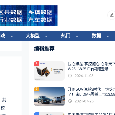
游戏
大模型
热门
数据
编辑推荐
1
匠心臻品 掌控随心 心系天
W25 | W25 Flip闪耀登场
2024-11-08
2
开创SUV油耗3时代，“大宋
了！宋L DM-i震撼上市13.5
起
，其
2024-07-26
高校
3
中国电信首款自主品牌AI手