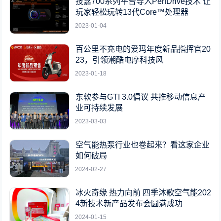
技嘉700系列平台导入PerfDrive技术 让
玩家轻松玩转13代Core™处理器
2023-01-04
百公里不充电的爱玛年度新品指挥官20
23，引领潮酷电摩科技风
2023-01-18
东软参与GTI 3.0倡议 共推移动信息产
业可持续发展
2023-03-03
空气能热泵行业也卷起来？看这家企业
如何破局
2024-02-27
冰火奇缘 热力向前 四季沐歌空气能202
4新技术新产品发布会圆满成功
2024-01-15