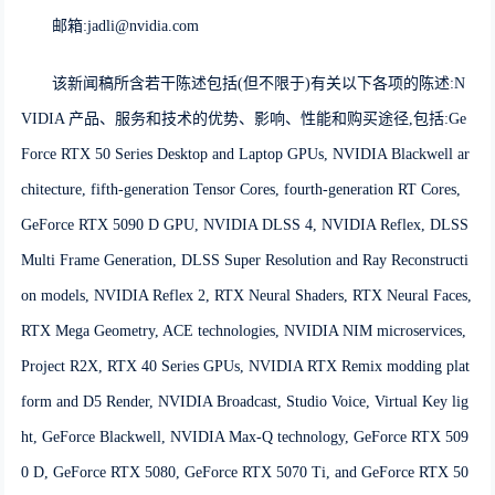
邮箱:jadli@nvidia.com
该新闻稿所含若干陈述包括(但不限于)有关以下各项的陈述:N
VIDIA 产品、服务和技术的优势、影响、性能和购买途径,包括:Ge
Force RTX 50 Series Desktop and Laptop GPUs, NVIDIA Blackwell ar
chitecture, fifth-generation Tensor Cores, fourth-generation RT Cores,
GeForce RTX 5090 D GPU, NVIDIA DLSS 4, NVIDIA Reflex, DLSS
Multi Frame Generation, DLSS Super Resolution and Ray Reconstructi
on models, NVIDIA Reflex 2, RTX Neural Shaders, RTX Neural Faces,
RTX Mega Geometry, ACE technologies, NVIDIA NIM microservices,
Project R2X, RTX 40 Series GPUs, NVIDIA RTX Remix modding plat
form and D5 Render, NVIDIA Broadcast, Studio Voice, Virtual Key lig
ht, GeForce Blackwell, NVIDIA Max-Q technology, GeForce RTX 509
0 D, GeForce RTX 5080, GeForce RTX 5070 Ti, and GeForce RTX 50