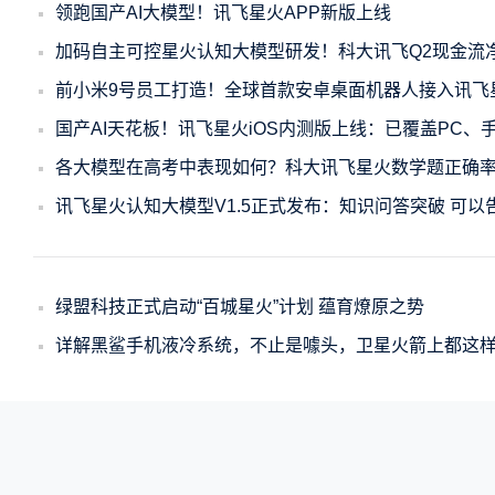
领跑国产AI大模型！讯飞星火APP新版上线
加码自主可控星火认知大模型研发！科大讯飞Q2现金流
前小米9号员工打造！全球首款安卓桌面机器人接入讯飞
国产AI天花板！讯飞星火iOS内测版上线：已覆盖PC、
各大模型在高考中表现如何？科大讯飞星火数学题正确率5
讯飞星火认知大模型V1.5正式发布：知识问答突破 可以
绿盟科技正式启动“百城星火”计划 蕴育燎原之势
详解黑鲨手机液冷系统，不止是噱头，卫星火箭上都这