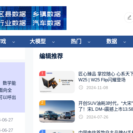
游戏
大模型
热门
数据
编辑推荐
1
匠心臻品 掌控随心 心系天
W25 | W25 Flip闪耀登场
、数学能
2024-11-08
面向全
可以呼出
2
开创SUV油耗3时代，“大宋
了！宋L DM-i震撼上市13.5
起
2024-07-26
-06-27
-06-27
3
中国电信首款自主品牌AI手