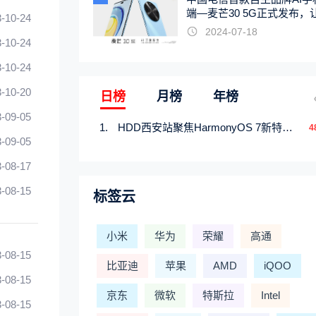
端—麦芒30 5G正式发布，
-10-24
触手可及
2024-07-18
-10-24
-10-24
-10-20
日榜
月榜
年榜
-09-05
HDD西安站聚焦HarmonyOS 7新特性，解锁从互联到智能的应用开发新范式
4
-09-05
-08-17
-08-15
标签云
小米
华为
荣耀
高通
-08-15
比亚迪
苹果
AMD
iQOO
-08-15
京东
微软
特斯拉
Intel
-08-15