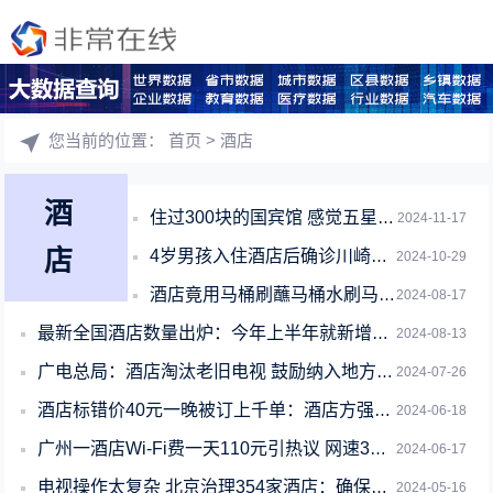
您当前的位置：
首页
> 酒店
酒
住过300块的国宾馆 感觉五星级酒店都不香了
2024-11-17
店
4岁男孩入住酒店后确诊川崎病：淋巴肿大、高烧不退
2024-10-29
酒店竟用马桶刷蘸马桶水刷马桶 员工：又不是下水道的水
2024-08-17
最新全国酒店数量出炉：今年上半年就新增100万个房间
2024-08-13
广电总局：酒店淘汰老旧电视 鼓励纳入地方消费品以旧换新
2024-07-26
酒店标错价40元一晚被订上千单：酒店方强制砍单
2024-06-18
广州一酒店Wi-Fi费一天110元引热议 网速30兆值吗
2024-06-17
电视操作太复杂 北京治理354家酒店：确保开机看直播
2024-05-16