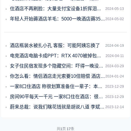
住酒店不再刷脸：大量支付宝设备1折挥泪大甩卖
2024-05-13
年轻人开始薅酒店羊毛：5000一晚酒店薅35瓶洗发水能回本吗
2024-05-02
酒店瓶装水被扎小孔 客服：可能阿姨忘换了
2024-04-19
电竞酒店电脑卡成PPT：RTX 4070被掉包成200元GTX 960
2024-04-11
女子住民宿发现多个隐藏空间：吓得一晚没睡好
2024-03-29
你怎么看：情侣酒店走光索要10倍赔偿 酒店回应可道歉但无法赔偿
2024-01-24
一家8口住酒店 称很划算准备住一辈子：本人回应有6套房子 省时间去挣钱
2023-12-29
房间90平每天一千元 一家8口住在酒店：很划算准备住一辈子
2023-12-29
蔚来总裁：说我们瞎花钱就是胡说八道 李斌出差酒店也是400标准
2023-12-14
共
1
页
17
条