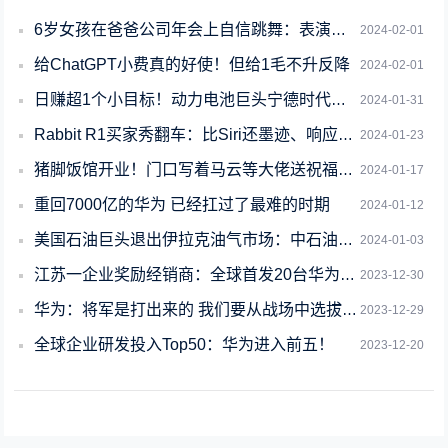
6岁女孩在爸爸公司年会上自信跳舞：表演落落大方
2024-02-01
给ChatGPT小费真的好使！但给1毛不升反降
2024-02-01
日赚超1个小目标！动力电池巨头宁德时代发布2023年业绩预告
2024-01-31
Rabbit R1买家秀翻车：比Siri还墨迹、响应速度远不及发布
2024-01-23
猪脚饭馆开业！门口写着马云等大佬送祝福：商家自称是“噱头”
2024-01-17
重回7000亿的华为 已经扛过了最难的时期
2024-01-12
美国石油巨头退出伊拉克油气市场：中石油接手操盘当地超大油田
2024-01-03
江苏一企业奖励经销商：全球首发20台华为问界M9被包圆！
2023-12-30
华为：将军是打出来的 我们要从战场中选拔干部
2023-12-29
全球企业研发投入Top50：华为进入前五！
2023-12-20