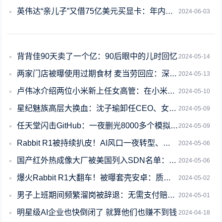
英伟达“亲儿子”又借75亿美元买显卡：年内造14个数据中心
2024-06-03
背背佳90天卖了一个亿：90后眼中的儿时回忆
2024-05-14
两家门店被曝使用过期食材 麦当劳回应：深表歉意
2024-05-13
卢伟冰介绍两位小米新上任女高管：在小米遇困难时都会挺身而出
2024-05-10
星纪魅族高层大换血：沈子瑜卸任CEO、女强人苏静接棒
2024-05-09
任天堂闪击GitHub：一夜删光8000多个模拟器代码仓库！
2024-05-09
Rabbit R1被持续扒皮！AI风口一夜转型、动作大模型也是套壳
2024-05-06
国产红外热成像大厂被美国列入SDN名单：官方回应
2024-05-06
爆火Rabbit R1大翻车！被曝套壳安卓：质疑者IP已遭屏蔽
2024-05-02
男子上班期间频繁溜岗被辞退：无需支付赔偿金
2024-05-01
明星级AI企业也快倒闭了 就算他们也赚不到钱
2024-04-18