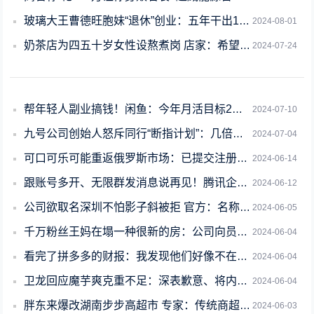
玻璃大王曹德旺胞妹“退休”创业：五年干出182亿独角兽
2024-08-01
奶茶店为四五十岁女性设熬煮岗 店家：希望提供更具人文关怀的工作环境
2024-07-24
帮年轻人副业搞钱！闲鱼：今年月活目标2亿 未来发展靠6个字
2024-07-10
九号公司创始人怒斥同行“断指计划”：几倍薪酬挖人 用3个月掏走秘密后就开掉
2024-07-04
可口可乐可能重返俄罗斯市场：已提交注册多个商标申请
2024-06-14
跟账号多开、无限群发消息说再见！腾讯企业微信宣布严打外挂
2024-06-12
公司欲取名深圳不怕影子斜被拒 官方：名称结构不完整 缺少含义表述
2024-06-05
千万粉丝王妈在塌一种很新的房：公司向员工致歉并澄清5点
2024-06-04
看完了拼多多的财报：我发现他们好像不在乎钱
2024-06-04
卫龙回应魔芋爽克重不足：深表歉意、将内部自查
2024-06-04
胖东来爆改湖南步步高超市 专家：传统商超需要转型了
2024-06-03