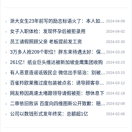
浙大女生23年前写的励志标语火了：本人如今已是知名企业家
2024-04-09
女子入职体检：发现怀孕后被拒录用
2024-04-02
员工请假照顾父亲 老板提前发工资
2024-03-30
3万多人抢209个职位！胖东来待遇太好：保洁员最高年薪能拿50万
2024-03-26
261亿！纸业巨头维达被新加坡金鹰集团收购
2024-03-23
有人恶意造谣诋毁民企 微信出手惩治：别被挑唆对立
2024-03-15
百雀羚欧莱雅过度包装被点名：诱导顾客非理性消费
2024-03-12
网友称因高速太堵跟领导请假被拒：想休息下
2024-02-18
二审依旧败诉 百度向四维图新公开致歉：赔偿6450万
2024-02-09
公司以数钱形式发年终奖：总额超1亿
2024-02-06