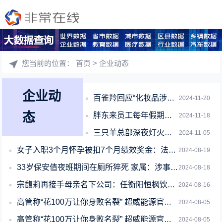
您当前的位置：
首页
> 企业动态
企业动
百雀羚回应“化妆品涉嫌添加禁用原料属”传闻：不存在相关问题
2024-11-20
态
胖东来员工每年假期超150天：于东来希望员工享受美好的生命
2024-11-18
三只羊总部深夜灯火通明：有主播靠直播三只羊总部涨粉数十万
2024-11-05
女子入职3个月怀孕被扣7个月绩效奖金：法院判了
2024-08-19
33岁保安值夜班期间在厕所猝死 家属：涉事公司尚未认定工亡
2024-08-18
宗馥莉再接手母亲名下公司：任衡阳恒枫饮料执行董事
2024-08-16
高管称“花100万让你身败名裂” 超威能源官方声明：免其职务
2024-08-05
高管称“花100万让你身败名裂” 超威能源官方声明：免其职责
2024-08-05