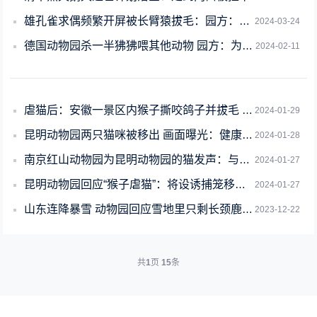
雄孔雀求偶频繁开屏被长臂猿拔毛：园方：已把孔雀转移
2024-03-24
德国动物园杀一半狒狒喂其他动物 园方：为了狒狒好
2024-02-11
虐猫后：安徽一景区内猴子撕咬鸽子并拔毛 手段残忍官方回应
2024-01-29
昆明动物园两只猫咪被移出 画面曝光：健康状况良好
2024-01-28
南京红山动物园为昆明动物园的猫发声：与猴混养肯定不合适
2024-01-27
昆明动物园回应“猴子虐猫”：将设诱捕笼移猫出猴山 10余年来猴群与猫相处融洽
2024-01-27
山东连降暴雪 动物园回应雪地里只剩长颈鹿露头：都在暖气房里
2023-12-22
共
1
页
15
条