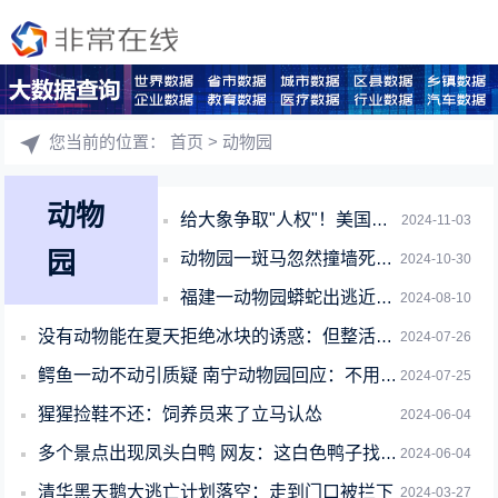
您当前的位置：
首页
> 动物园
动物
给大象争取"人权"！美国动物保护组织状告动物园 剥夺大象自由
2024-11-03
园
动物园一斑马忽然撞墙死亡：疑被游客吓到后应激反应
2024-10-30
福建一动物园蟒蛇出逃近20天被找到：就在一公里外
2024-08-10
没有动物能在夏天拒绝冰块的诱惑：但整活儿还得大熊猫！
2024-07-26
鳄鱼一动不动引质疑 南宁动物园回应：不用怀疑、都是活的
2024-07-25
猩猩捡鞋不还：饲养员来了立马认怂
2024-06-04
多个景点出现凤头白鸭 网友：这白色鸭子找tony吹过头吧
2024-06-04
清华黑天鹅大逃亡计划落空：走到门口被拦下
2024-03-27