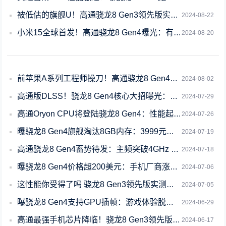
被低估的旗舰U！高通骁龙8 Gen3领先版实测：性能强 很少有厂商用
2024-08-22
小米15全球首发！高通骁龙8 Gen4曝光：有两个版本
2024-08-20
前苹果A系列工程师操刀！高通骁龙8 Gen4性能霸榜安卓
2024-08-02
高通版DLSS！骁龙8 Gen4核心大招曝光：让游戏帧数暴增
2024-07-29
高通Oryon CPU将登陆骁龙8 Gen4：性能起飞
2024-07-26
曝骁龙8 Gen4旗舰淘汰8GB内存：3999元起售价一去不复返了
2024-07-19
高通骁龙8 Gen4蓄势待发：主频突破4GHz 性能霸榜安卓阵营
2024-07-18
曝骁龙8 Gen4价格超200美元：手机厂商涨价板上钉钉了
2024-07-06
这性能你受得了吗 骁龙8 Gen3领先版实测：高通最强芯
2024-07-05
曝骁龙8 Gen4支持GPU插帧：游戏体验脱胎换骨
2024-06-29
高通最强手机芯片降临！骁龙8 Gen3领先版首度曝光
2024-06-17