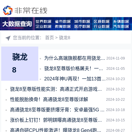
您当前的位置：
首页
> 骁龙8
骁龙
为什么高端旗舰都在用骁龙：看完骁龙8至尊版的提升就懂了
2024-11-09
8
骁龙8至尊版价格屠夫！一加Ace 5系列配置出炉
2024-11-05
2024年神U再现！一加13首批搭载高通骁龙8至尊版
2024-10-23
骁龙8至尊版性能实测：高通正式开启游戏大作满帧时代
2024-10-22
性能脱胎换骨！高通骁龙8至尊版详解
2024-10-22
高通骁龙8至尊版要挤爆牙膏：安卓最强5G SoC来了
2024-10-18
涨价板上钉钉！郭明錤曝高通骁龙8至尊版芯片报价超千元
2024-10-15
高通自研CPU性能激进！曝骁龙8 Gen4跑分/效能双霸榜
2024-08-27