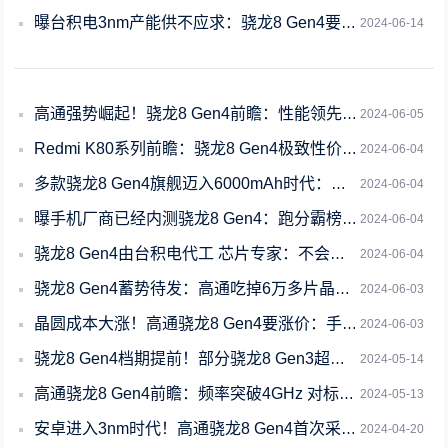
曝台积电3nm产能供不应求：骁龙8 Gen4要涨价
2024-06-14
高通强势崛起！骁龙8 Gen4前瞻：性能领先苹果A17 Pro
2024-06-05
Redmi K80系列前瞻：骁龙8 Gen4极致性价比旗舰
2024-06-04
多款骁龙8 Gen4旗舰迈入6000mAh时代：安卓续航巨无霸
2024-06-04
曝手机厂商已经内测骁龙8 Gen4：跑分霸榜安卓阵营
2024-06-04
骁龙8 Gen4由台积电代工 芯片专家：不会再现骁龙888发热问题
2024-06-04
骁龙8 Gen4蓄势待发：高通吃掉6万多片晶圆产能
2024-06-03
晶圆成本大涨！高通骁龙8 Gen4要涨价：手机厂商压力山大
2024-06-03
骁龙8 Gen4档期提前！部分骁龙8 Gen3超大杯旗舰停产
2024-05-14
高通骁龙8 Gen4前瞻：频率突破4GHz 对标苹果A18 Pro
2024-05-13
安卓进入3nm时代！高通骁龙8 Gen4首次采用3nm工艺
2024-04-20