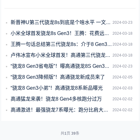
新晋神U第三代骁龙8s到底是个啥水平 一文了解详情
2024-03-23
小米全球首发骁龙8s Gen3！王腾：花费远超2亿
2024-03-18
王腾一句话总结第三代骁龙8s：介于8 Gen3和8 Gen2之间
2024-03-18
卢伟冰宣布小米全球首发！高通第三代骁龙8s移动平台发布
2024-03-18
“骁龙8 Gen3省电版”！曝高通骁龙8S Gen3三月登场
2024-02-23
“骁龙8 Gen3降频版”！高通骁龙新成员来了
2024-02-05
“骁龙8 Gen3小弟”！高通骁龙8系新品曝光
2024-02-03
高通猛龙来袭！骁龙8 Gen4多核跑分过万
2024-02-02
高通激进！最强骁龙7系曝光：跑分比肩大哥骁龙8 Gen2
2024-02-02
共
1
页
39
条