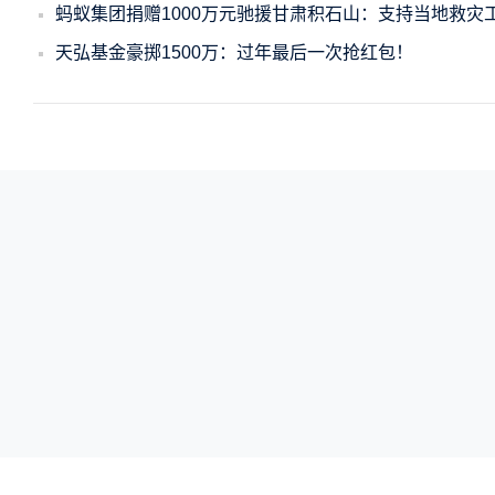
蚂蚁集团捐赠1000万元驰援甘肃积石山：支持当地救灾
天弘基金豪掷1500万：过年最后一次抢红包！