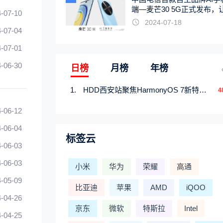
端—麦芒30 5G正式发布，
-07-10
触手可及
2024-07-18
-07-04
-07-01
-06-30
日榜
月榜
年榜
HDD西安站聚焦HarmonyOS 7新特性，解锁从互联到智能的应用开发新范式
4
-06-12
-06-04
标签云
-06-03
-06-03
小米
华为
荣耀
高通
-05-09
比亚迪
苹果
AMD
iQOO
-04-26
京东
微软
特斯拉
Intel
-04-25