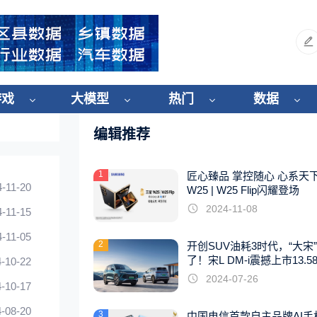
游戏
大模型
热门
数据
编辑推荐
1
匠心臻品 掌控随心 心系天
4-11-20
W25 | W25 Flip闪耀登场
2024-11-08
4-11-15
4-11-05
2
开创SUV油耗3时代，“大宋
了！宋L DM-i震撼上市13.5
-10-22
起
2024-07-26
-10-17
-08-20
3
中国电信首款自主品牌AI手