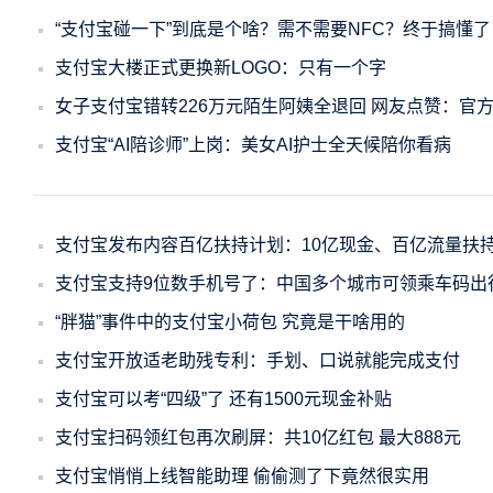
“支付宝碰一下”到底是个啥？需不需要NFC？终于搞懂了
支付宝大楼正式更换新LOGO：只有一个字
女子支付宝错转226万元陌生阿姨全退回 网友点赞：官
支付宝“AI陪诊师”上岗：美女AI护士全天候陪你看病
支付宝发布内容百亿扶持计划：10亿现金、百亿流量扶
支付宝支持9位数手机号了：中国多个城市可领乘车码出
“胖猫”事件中的支付宝小荷包 究竟是干啥用的
支付宝开放适老助残专利：手划、口说就能完成支付
支付宝可以考“四级”了 还有1500元现金补贴
支付宝扫码领红包再次刷屏：共10亿红包 最大888元
支付宝悄悄上线智能助理 偷偷测了下竟然很实用