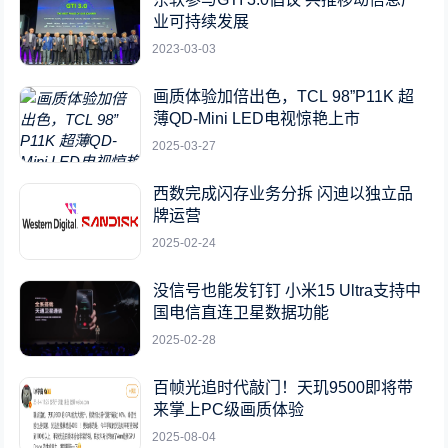
业可持续发展
2023-03-03
画质体验加倍出色，TCL 98”P11K 超
薄QD-Mini LED电视惊艳上市
2025-03-27
西数完成闪存业务分拆 闪迪以独立品
牌运营
2025-02-24
没信号也能发钉钉 小米15 Ultra支持中
国电信直连卫星数据功能
2025-02-28
百帧光追时代敲门！天玑9500即将带
来掌上PC级画质体验
2025-08-04