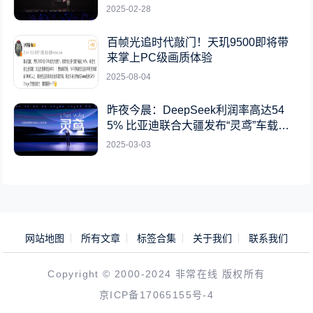
2025-02-28
百帧光追时代敲门！天玑9500即将带
来掌上PC级画质体验
2025-08-04
昨夜今晨：DeepSeek利润率高达54
5% 比亚迪联合大疆发布“灵鸢”车载无
人机系统
2025-03-03
网站地图
所有文章
标签合集
关于我们
联系我们
Copyright © 2000-2024 非常在线 版权所有
京ICP备17065155号-4