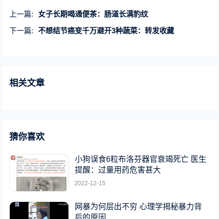
上一篇:
女子长期喝通便茶：肠道长满豹纹
下一篇:
不想结节癌变千万避开3种蔬菜：转发收藏
相关文章
猜你喜欢
小狗误食6粒布洛芬器官衰竭死亡 医生
提醒：过量用药危害甚大
2022-12-15
网暴为何层出不穷 心理学揭秘暴力背
后的原因