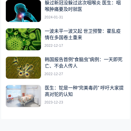
躲过新冠没躲过这次咽喉炎 医生：咽
喉肿痛要及时就医
2024-01-31
一波未平一波又起 世卫预警：霍乱疫
情在多国卷土重来
2022-12-17
韩国报告首例“食脑虫”病例：一天即死
亡、不会人传人
2022-12-27
医生：铊是一种“完美毒药” 呼吁大家提
高对铊的认知
2023-12-23