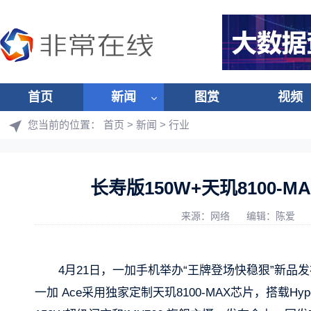
首页
新闻
图赏
视频
您当前的位置：
首页
>
新闻
>
行业
长寿版150W+天玑8100-
来源：网络
编辑：陈爱
4月21日，一加手机举办“王牌登场快稳狠”新品发
一加 Ace采用独家定制天玑8100-MAX芯片，搭载H