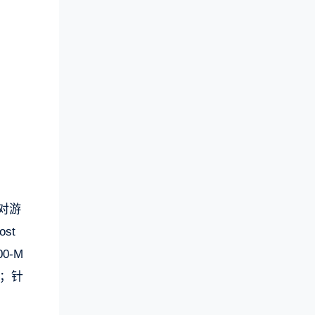
针对游
st
0-M
一；针