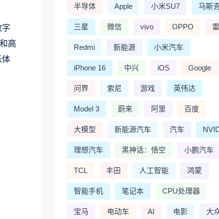
半导体
Apple
小米SU7
马斯
三星
微信
vivo
OPPO
数字
和高
Redmi
新能源
小米汽车
乐体
iPhone 16
中兴
iOS
Google
问界
索尼
游戏
英伟达
Model 3
蔚来
阿里
百度
大模型
新能源汽车
汽车
NVI
理想汽车
黑神话：悟空
小鹏汽车
TCL
丰田
人工智能
鸿蒙
智能手机
笔记本
CPU处理器
宝马
电动车
AI
电影
大