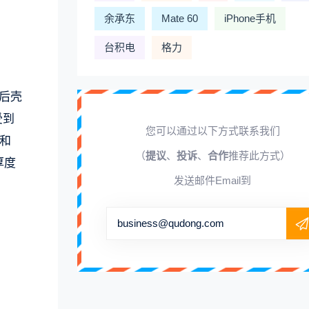
余承东
Mate 60
iPhone手机
台积电
格力
机后壳
受到
您可以通过以下方式联系我们
”和
（
提议
、
投诉
、
合作
推荐此方式）
厚度
发送邮件Email到
business@qudong.com