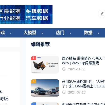
游戏
大模型
热门
数据
编辑推荐
1
匠心臻品 掌控随心 心系天
W25 | W25 Flip闪耀登场
2024-11-08
2
开创SUV油耗3时代，“大宋
了！宋L DM-i震撼上市13.5
起
e。
2024-07-26
长寿版
3
中国电信首款自主品牌AI手