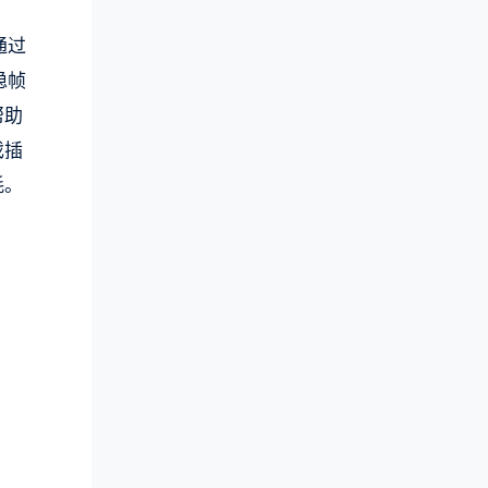
通过
稳帧
帮助
戏插
耗。