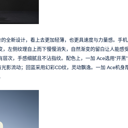
D 台阶的全新设计，看上去更加轻薄，也更具速度与力量感。手
渐变，左侧纹理自上而下慢慢消失，自然渐变的留白让人能感
层次，手感细腻且不沾指纹。配色上，一加 Ace选用“开黑
光影流动；回蓝采用幻彩CD纹，灵动飘逸。一加 Ace机身
。