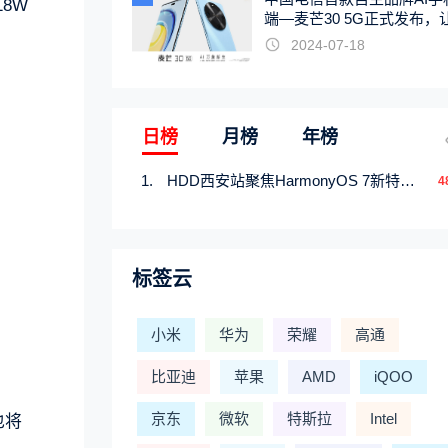
18W
端—麦芒30 5G正式发布，
触手可及
2024-07-18
日榜
月榜
年榜
HDD西安站聚焦HarmonyOS 7新特性，解锁从互联到智能的应用开发新范式
4
标签云
小米
华为
荣耀
高通
比亚迪
苹果
AMD
iQOO
京东
微软
特斯拉
Intel
也将