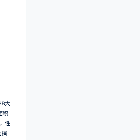
GB大
面积
器，性
地捕