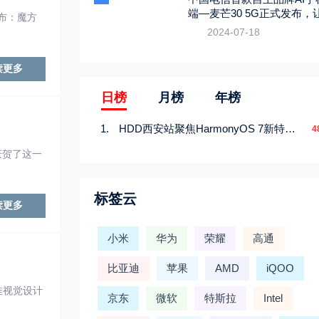
端—麦芒30 5G正式发布，
宣布：魔方
触手可及
2024-07-18
读更多
日榜
月榜
年榜
HDD西安站聚焦HarmonyOS 7新特性，解锁从互联到智能的应用开发新范式
4
庆贺了这一
标签云
读更多
小米
华为
荣耀
高通
比亚迪
苹果
AMD
iQOO
佳视觉设计
京东
微软
特斯拉
Intel