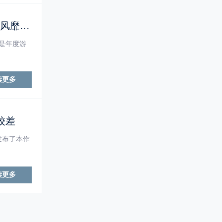
油管主质疑《黑神话：悟空》提名年度：90%的销量来自中国 并没有风靡全球
是年度游
读更多
较差
发布了本作
读更多