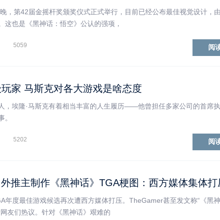
今晚，第42届金摇杆奖颁奖仪式正式举行，目前已经公布最佳视觉设计，由
。这也是《黑神话：悟空》公认的强项，
5059
阅
顶级玩家 马斯克对各大游戏是啥态度
人，埃隆·马斯克有着相当丰富的人生履历——他曾担任多家公司的首席
事。
5202
阅
外推主制作《黑神话》TGA梗图：西方媒体集体打
A年度最佳游戏候选再次遭西方媒体打压。TheGamer甚至发文称“《黑
发网友们热议。针对《黑神话》艰难的