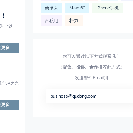
余承东
Mate 60
iPhone手机
活！
台积电
格力
器：“铁
读更多
您可以通过以下方式联系我们
（
提议
、
投诉
、
合作
推荐此方式）
发送邮件Email到
产3A之光
business@qudong.com
读更多
奖