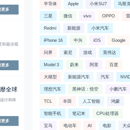
半导体
Apple
小米SU7
马斯
读更多
三星
微信
vivo
OPPO
Redmi
新能源
小米汽车
iPhone 16
中兴
iOS
Google
奖和最佳视
问界
索尼
游戏
英伟达
Model 3
蔚来
阿里
百度
读更多
大模型
新能源汽车
汽车
NVI
风靡全球
理想汽车
黑神话：悟空
小鹏汽车
觉设计和终
TCL
丰田
人工智能
鸿蒙
智能手机
笔记本
CPU处理器
读更多
宝马
电动车
AI
电影
大