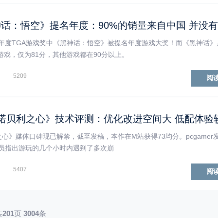
年度TGA游戏奖中《黑神话：悟空》被提名年度游戏大奖！而《黑神话》
游戏，仅为81分，其他游戏都在90分以上。
5209
阅
诺贝利之心》技术评测：优化改进空间大 低配体验
心》媒体口碑现已解禁，截至发稿，本作在M站获得73均分。pcgamer
员指出游玩的几个小时内遇到了多次崩
5407
阅
共
201
页
3004
条