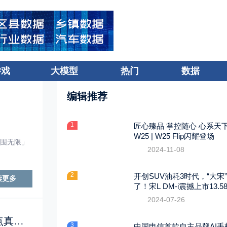
游戏
大模型
热门
数据
编辑推荐
1
匠心臻品 掌控随心 心系天
W25 | W25 Flip闪耀登场
突围无限」
2024-11-08
2
开创SUV油耗3时代，“大宋
读更多
了！宋L DM-i震撼上市13.5
起
2024-07-26
魔方首款端游《暗区突围：无限》国服定档4月29日，给射击玩家来点真刺激
3
中国电信首款自主品牌AI手