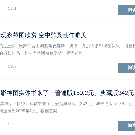
5181
阅
玩家截图欣赏 空中劈叉动作唯美
式”已上线，玩家可自由调整角色姿势、换装，并加入多种视觉效果，捕捉
的摄影作品，其中有整活奇葩姿势，还有超唯
5907
阅
影神图实体书来了：普通版159.2元、典藏版342元
《黑神话：悟空》实体书来了，分为典藏版（342元）与普通版（159.2元
显示为2025年1月。根据备案
5152
阅