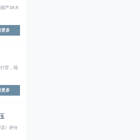
国产3A大
读更多
执行官，现
读更多
压
神话》评分