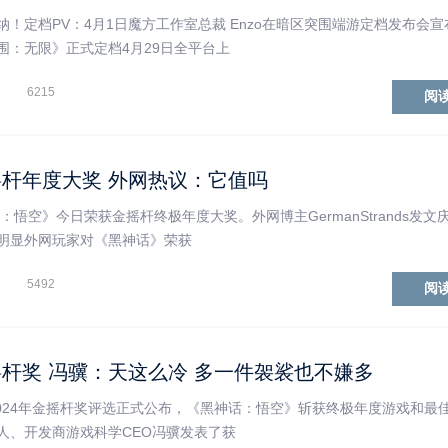
！定档PV：4月1日魔方工作室总裁 Enzo在暗区突围端游定档发布会
围：无限》正式定档4月29日全平台上
6215
阅
杆年度大奖 外网热议：它值吗
：悟空》今日荣获金摇杆终极年度大奖。外网博主GermanStrands发文
明显外网玩家对《黑神话》荣获
5492
阅
杆奖 冯骥：天这么冷 多一件袈裟也不嫌多
2024年金摇杆奖评选正式公布，《黑神话：悟空》斩获终极年度游戏和最
人、开发商游戏科学CEO冯骥发表了获