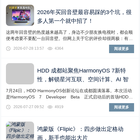
2026年买回音壁最容易踩的3个坑，很
多人第一个就中招了！
这两年回音壁的热度越来越高了，身边不少朋友换电视时，都会顺
便考虑要不要配一台回音壁。但网上关于它的评价却很两极：有人
觉得用了以后再也回不去，也有人说花几千块，感
2026-07-28 13:57
4364
阅读更多
HDD 成都站聚焦HarmonyOS 7新特
性，解锁星河互联、空间计算、AI 智
7月24日，HDD·HarmonyOS创新论坛在成都圆满落幕。本次活动
是HarmonyOS 7 Developer Beta 正式启动后的首场HDD论
坛，聚焦鸿
2026-07-27 09:52
4919
阅读更多
鸿蒙版《Flipic》：四步做出定格动
画，新手也能出大片