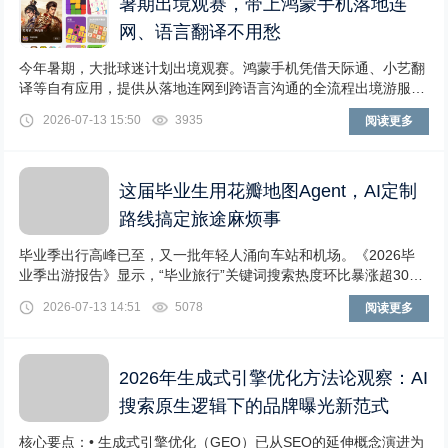
暑期出境观赛，带上鸿蒙手机落地连
网、语言翻译不用愁
今年暑期，大批球迷计划出境观赛。鸿蒙手机凭借天际通、小艺翻
译等自有应用，提供从落地连网到跨语言沟通的全流程出境游服
务，出境观赛全程畅通无阻。无网小游戏没网也能玩
2026-07-13 15:50
3935
阅读更多
这届毕业生用花瓣地图Agent，AI定制
路线搞定旅途麻烦事
毕业季出行高峰已至，又一批年轻人涌向车站和机场。《2026毕
业季出游报告》显示，“毕业旅行”关键词搜索热度环比暴涨超30
0%，16-20岁用户订单量环比增长35
2026-07-13 14:51
5078
阅读更多
2026年生成式引擎优化方法论观察：AI
搜索原生逻辑下的品牌曝光新范式
核心要点：• 生成式引擎优化（GEO）已从SEO的延伸概念演进为