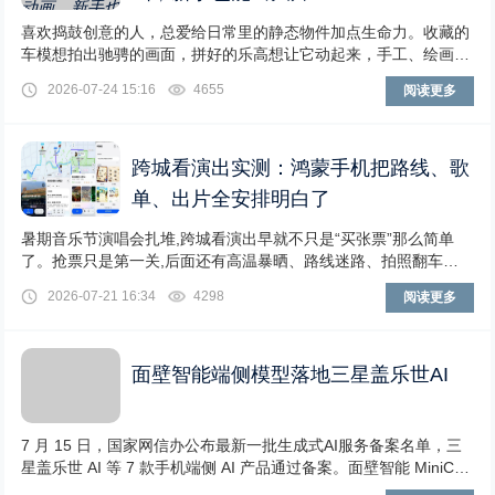
喜欢捣鼓创意的人，总爱给日常里的静态物件加点生命力。收藏的
车模想拍出驰骋的画面，拼好的乐高想让它动起来，手工、绘画的
创作过程想做成有质感的短片——不用专业设备和
2026-07-24 15:16
4655
阅读更多
跨城看演出实测：鸿蒙手机把路线、歌
单、出片全安排明白了
暑期音乐节演唱会扎堆,跨城看演出早就不只是“买张票”那么简单
了。抢票只是第一关,后面还有高温暴晒、路线迷路、拍照翻车等
一系列考验等着你:行程怎么安排?路上怎么进
2026-07-21 16:34
4298
阅读更多
面壁智能端侧模型落地三星盖乐世AI
7 月 15 日，国家网信办公布最新一批生成式AI服务备案名单，三
星盖乐世 AI 等 7 款手机端侧 AI 产品通过备案。面壁智能 MiniCP
M 系列作为三星