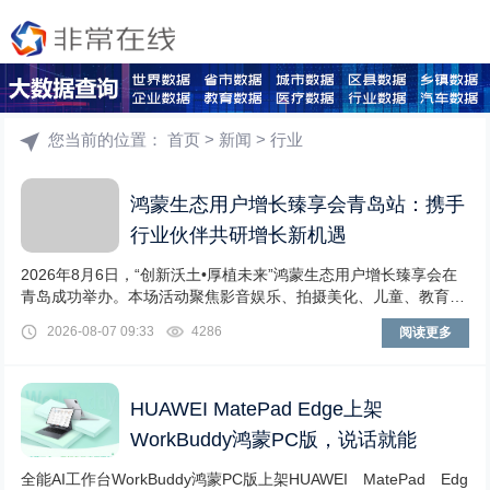
您当前的位置：
首页
>
新闻
>
行业
鸿蒙生态用户增长臻享会青岛站：携手
行业伙伴共研增长新机遇
2026年8月6日，“创新沃土•厚植未来”鸿蒙生态用户增长臻享会在
青岛成功举办。本场活动聚焦影音娱乐、拍摄美化、儿童、教育四
大垂类赛道，汇聚上百位行业开发者与生
2026-08-07 09:33
4286
阅读更多
HUAWEI MatePad Edge上架
WorkBuddy鸿蒙PC版，说话就能
全能AI工作台WorkBuddy鸿蒙PC版上架HUAWEI MatePad Edg