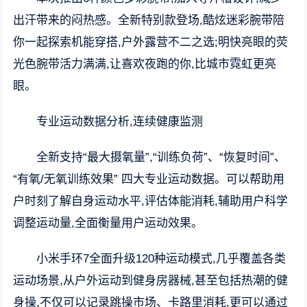
出汗带来的闷热感。全新特别款登场,酷炫迷彩腕带陪
你一起探索机能穿搭,户外露营不二之选;明快亮眼的荧
光色腕带活力满满,让喜欢夜跑的你,比城市霓虹更亮
眼。
专业运动数据分析,
连续
健康监测
全新支持“最大摄氧量”,“训练负荷”、“恢复时间”、
“有氧/无氧训练效果” 四大专业运动
数据
。可以帮助用
户时刻了解自身运动水平,评估体能消耗,辅助用户科学
调整运动量,全面衡量用户运动效果。
小米手环7全面升级120种运动模式,几乎覆盖各类
运动场景,从户外运动到健身房器械,甚至包括热潮的健
身操,不仅可以记录跳操市场、卡路里消耗,更可以通过