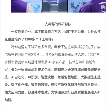
一支神秘的科研部队
一家物流企业，旗下聚集着几万名“小哥”不足为奇，为什么还
花重
金培
养了
1200
多个IT工程师？
跨越速运对于科研有多重视，看看下边这些数据就知道了。李
浩所在的团队中有5名博士，3名深圳市海外高层次人才，1名广东
省博士后创新实践基地博士后,40余名产品、技术总监和领域专
家。
做为一家国家高新技术企业，
跨越速运
研发领域
已覆盖
智能分
拣、
AI自动化、AI识别、智慧决策、跨越智慧地图、大数据生态建
设、数字化仓储、智慧包装等
，
通过不断强化科技创新顶层设计，
加大应用力度，促进降本增效，为快递速运行业高质量发展注入新
动能
。