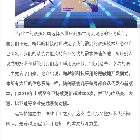
“行业里的很多公司选择从供应商那里购买现成的业务软件，
而我们不是。跨越的科技战略决定了我们需要的很多技术都必须自
己研发，我们的系统要能支持各业务线的需求快速落地，所以别人
现成的技术和系统到我们这里适用度较低。”谈到这些，李浩的语
气中充满了自豪。他介绍说，
跨越新科技采用的是敏捷开发模式，
像所有大厂的信息系统一样，铸剑系统
几乎
每周
都
会迭代发布
新
版
本，
自2019年上线至今已
持续更新超过
2
00
次，并已与唯品会、大
疆、比亚迪等企业完成系统对接。
运筹帷幄之中，决胜千里之外。这支“懂业务又懂技术”的科研
团队，是跨越速运持续开疆拓土的重要战斗力量。