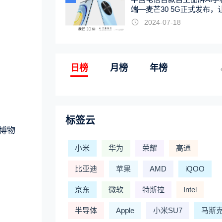
端—麦芒30 5G正式发布，
触手可及
2024-07-18
日榜
月榜
年榜
标签云
博物
小米
华为
荣耀
高通
比亚迪
苹果
AMD
iQOO
京东
微软
特斯拉
Intel
半导体
Apple
小米SU7
马斯