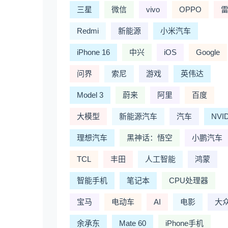
三星
微信
vivo
OPPO
Redmi
新能源
小米汽车
iPhone 16
中兴
iOS
Google
问界
索尼
游戏
英伟达
Model 3
蔚来
阿里
百度
大模型
新能源汽车
汽车
NVI
理想汽车
黑神话：悟空
小鹏汽车
TCL
丰田
人工智能
鸿蒙
智能手机
笔记本
CPU处理器
宝马
电动车
AI
电影
大
余承东
Mate 60
iPhone手机