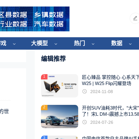
游戏
大模型
热门
数据
编辑推荐
1
匠心臻品 掌控随心 心系天
W25 | W25 Flip闪耀登场
2024-11-08
2
开创SUV油耗3时代，“大宋
的世
了！宋L DM-i震撼上市13.5
起
2024-07-26
3
中国电信首款自主品牌AI手