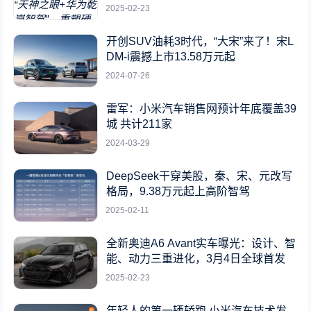
标杆
2025-02-23
开创SUV油耗3时代，“大宋”来了！宋L
DM-i震撼上市13.58万元起
2024-07-26
雷军：小米汽车销售网预计年底覆盖39
城 共计211家
2024-03-29
DeepSeek干穿美股，秦、宋、元改写
格局，9.38万元起上高阶智驾
2025-02-11
全新奥迪A6 Avant实车曝光：设计、智
能、动力三重进化，3月4日全球首发
2025-02-23
年轻人的第一辆轿跑 小米汽车技术发