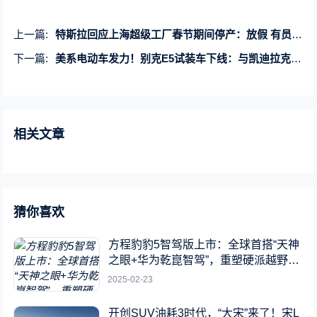
上一篇:
特斯拉回应上海超级工厂春节期间停产：放假 有员工好几年没回家了
下一篇:
美系电动车发力！别克E5试装车下线：与凯迪拉克锐歌“一母同胞”
相关文章
猜你喜欢
方程豹豹5智驾版上市：全球首搭“天神
之眼+华为乾崑智驾”，重塑硬派越野新
标杆
2025-02-23
开创SUV油耗3时代，“大宋”来了！宋L