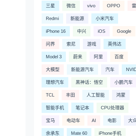
三星
微信
vivo
OPPO
Redmi
新能源
小米汽车
iPhone 16
中兴
iOS
Google
问界
索尼
游戏
英伟达
Model 3
蔚来
阿里
百度
大模型
新能源汽车
汽车
NVI
理想汽车
黑神话：悟空
小鹏汽车
TCL
丰田
人工智能
鸿蒙
智能手机
笔记本
CPU处理器
宝马
电动车
AI
电影
大
余承东
Mate 60
iPhone手机