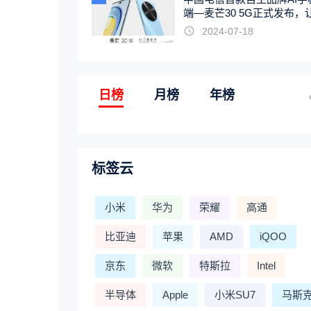
端—麦芒30 5G正式发布，
触手可及
2024-07-18
日榜
月榜
年榜
标签云
小米
华为
荣耀
高通
比亚迪
苹果
AMD
iQOO
京东
微软
特斯拉
Intel
半导体
Apple
小米SU7
马斯