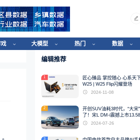
游戏
大模型
热门
数据
编辑推荐
1
匠心臻品 掌控随心 心系天
W25 | W25 Flip闪耀登场
2024-11-08
2
开创SUV油耗3时代，“大宋
了！宋L DM-i震撼上市13.5
起
2024-07-26
》。
3
中国电信首款自主品牌AI手