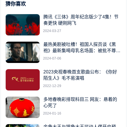
猜你喜欢
腾讯《三体》周年纪念版少了4集！节
奏更快 硬刚网飞
2024-03-27
最热美剧被吐槽！祖国人探员谈《黑
袍》最新集喝母乳名场面：被批不尊重
女性
2024-07-06
2023央视春晚首支歌曲公布：《你好
陌生人》毛不易演唱
2022-12-29
多地春晚彩排现科目三 网友：悬着的
心死了
2024-01-16
金角大王与银角大王可动人偶开启预