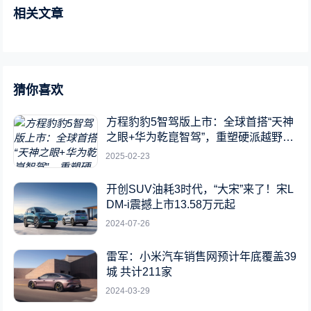
相关文章
猜你喜欢
方程豹豹5智驾版上市：全球首搭“天神
之眼+华为乾崑智驾”，重塑硬派越野新
标杆
2025-02-23
开创SUV油耗3时代，“大宋”来了！宋L
DM-i震撼上市13.58万元起
2024-07-26
雷军：小米汽车销售网预计年底覆盖39
城 共计211家
2024-03-29