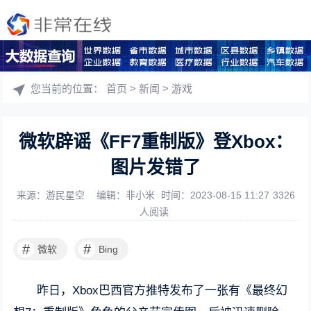
您当前的位置：
首页
>
新闻
>
游戏
微软辟谣《FF7重制版》登Xbox：
图片发错了
来源：游民星空
编辑：非小米
时间：2023-08-15 11:27
3326
人阅读
#
#
微软
Bing
昨日，Xbox巴西官方推特发布了一张有《最终幻