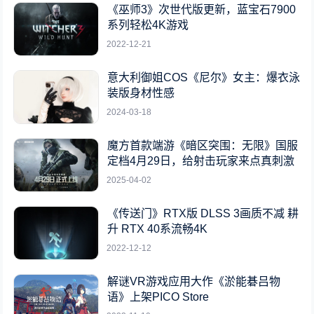
《巫师3》次世代版更新，蓝宝石7900
系列轻松4K游戏
2022-12-21
意大利御姐COS《尼尔》女主：爆衣泳
装版身材性感
2024-03-18
魔方首款端游《暗区突围：无限》国服
定档4月29日，给射击玩家来点真刺激
2025-04-02
《传送门》RTX版 DLSS 3画质不减 耕
升 RTX 40系流畅4K
2022-12-12
解谜VR游戏应用大作《淤能碁吕物
语》上架PICO Store