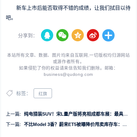
新车上市后能否取得不错的成绩，让我们拭目以待
吧。
分享到：
本站所有文章、数据、图片均来自互联网,一切版权均归源网站
或源作者所有。
如果侵犯了你的权益请来信告知我们删除。邮箱：
business@qudong.com
标签：
红旗
上一篇:
纯电猎装SUV！宋L量产版将亮相成都车展：最具设计感的比亚迪
下一篇:
不比Model 3香？蔚来ET5被曝降价甩卖库存车：立减2.4万元