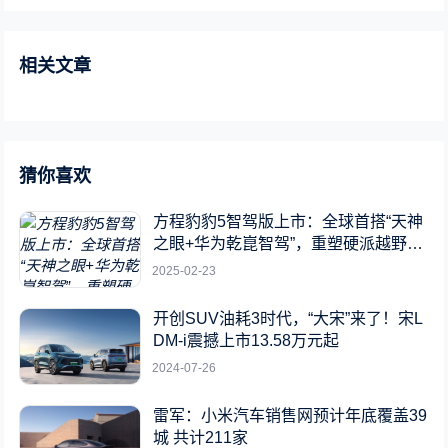
相关文章
猜你喜欢
方程豹豹5智驾版上市：全球首搭“天神
之眼+华为乾崑智驾”，重塑硬派越野新
标杆
2025-02-23
开创SUV油耗3时代，“大宋”来了！宋L
DM-i震撼上市13.58万元起
2024-07-26
雷军：小米汽车销售网预计年底覆盖39
城 共计211家