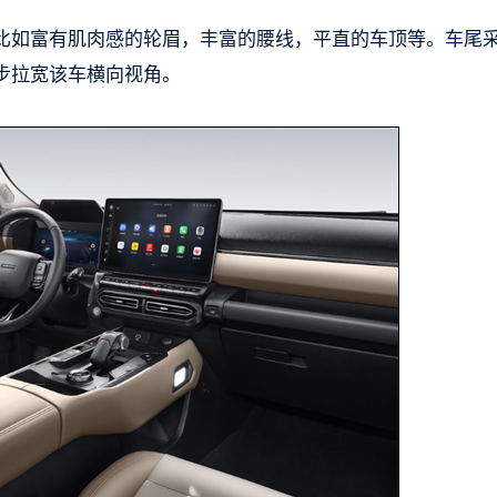
比如富有肌肉感的轮眉，丰富的腰线，平直的车顶等。车尾
步拉宽该车横向视角。