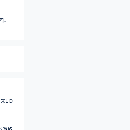
务工
宋L D
元改写格