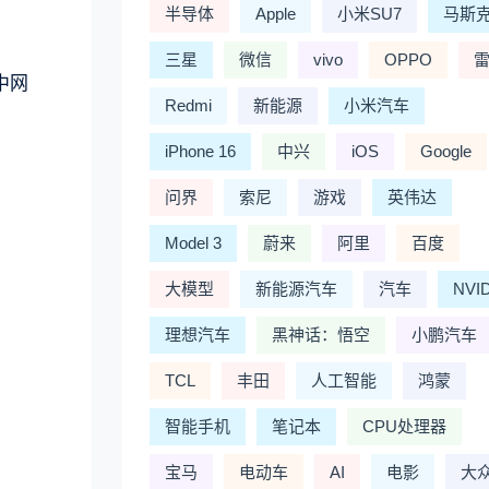
半导体
Apple
小米SU7
马斯
三星
微信
vivo
OPPO
中网
Redmi
新能源
小米汽车
iPhone 16
中兴
iOS
Google
问界
索尼
游戏
英伟达
Model 3
蔚来
阿里
百度
大模型
新能源汽车
汽车
NVI
理想汽车
黑神话：悟空
小鹏汽车
TCL
丰田
人工智能
鸿蒙
智能手机
笔记本
CPU处理器
宝马
电动车
AI
电影
大