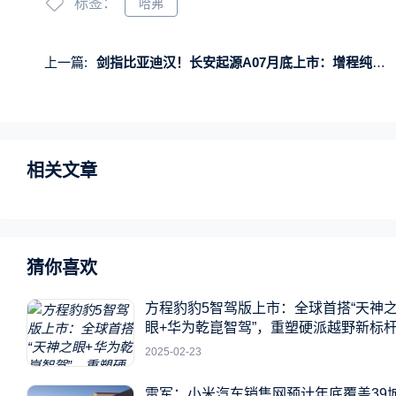
标签：
哈弗
上一篇:
剑指比亚迪汉！长安起源A07月底上市：增程纯电双管齐下 预售15.8万起
相关文章
猜你喜欢
方程豹豹5智驾版上市：全球首搭“天神
眼+华为乾崑智驾”，重塑硬派越野新标
2025-02-23
雷军：小米汽车销售网预计年底覆盖39