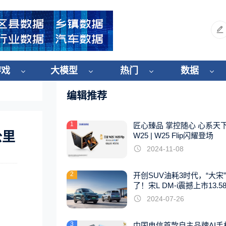
游戏
大模型
热门
数据
编辑推荐
1
匠心臻品 掌控随心 心系天
公里
W25 | W25 Flip闪耀登场
2024-11-08
2
开创SUV油耗3时代，“大宋
了！宋L DM-i震撼上市13.5
起
2024-07-26
3
中国电信首款自主品牌AI手