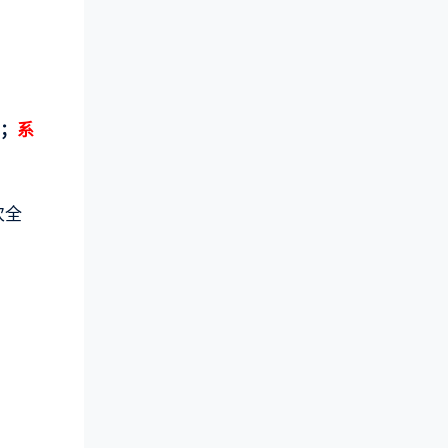
m；
系
次全