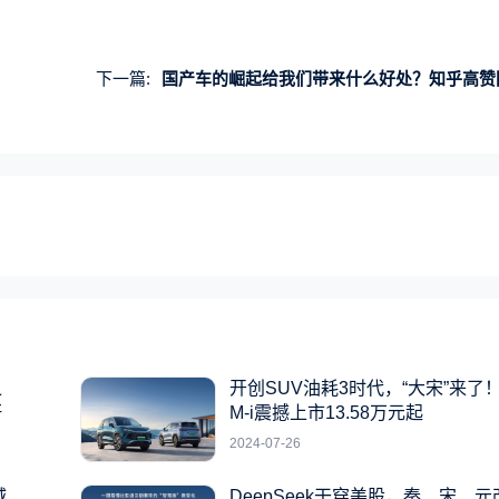
下一篇:
国产车的崛起给我们带来什么好处？知乎高赞回答：比亚迪带动一个县返乡
之
开创SUV油耗3时代，“大宋”来了！
杆
M-i震撼上市13.58万元起
2024-07-26
城
DeepSeek干穿美股，秦、宋、