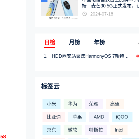
端—麦芒30 5G正式发布，
触手可及
2024-07-18
日榜
月榜
年榜
HDD西安站聚焦HarmonyOS 7新特性，解锁从互联到智能的应用开发新范式
4
标签云
小米
华为
荣耀
高通
比亚迪
苹果
AMD
iQOO
京东
微软
特斯拉
Intel
58