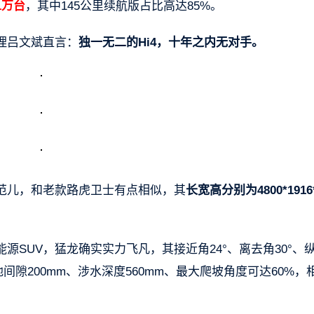
1万台
，其中145公里续航版占比高达85%。
理吕文斌直言：
独一无二的Hi4，十年之内无对手。
范儿，和老款路虎卫士有点相似，其
长宽高分别为4800*1916*
SUV，猛龙确实实力飞凡，其接近角24°、离去角30°、
间隙200mm、涉水深度560mm、最大爬坡角度可达60%，