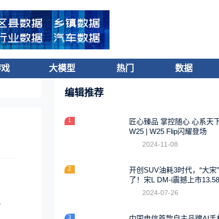
游戏
大模型
热门
数据
编辑推荐
1
匠心臻品 掌控随心 心系天
W25 | W25 Flip闪耀登场
2024-11-08
2
开创SUV油耗3时代，“大宋
了！宋L DM-i震撼上市13.5
起
2024-07-26
万
3
中国电信首款自主品牌AI手