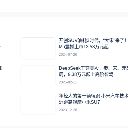
之
开创SUV油耗3时代，“大宋”来了！
杆
M-i震撼上市13.58万元起
2024-07-26
城
DeepSeek干穿美股，秦、宋、
局，9.38万元起上高阶智驾
2025-02-11
年轻人的第一辆轿跑 小米汽车技
近距离观摩小米SU7
2023-12-28