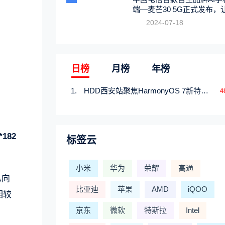
端—麦芒30 5G正式发布，
触手可及
2024-07-18
日榜
月榜
年榜
HDD西安站聚焦HarmonyOS 7新特性，解锁从互联到智能的应用开发新范式
4
182
标签云
小米
华为
荣耀
高通
纵向
比亚迪
苹果
AMD
iQOO
相较
京东
微软
特斯拉
Intel