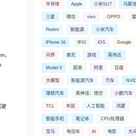
半导体
Apple
小米SU7
马斯
三星
微信
vivo
OPPO
Redmi
新能源
小米汽车
iPhone 16
中兴
iOS
Google
km，
问界
索尼
游戏
英伟达
k
Model 3
蔚来
阿里
百度
大模型
新能源汽车
汽车
NVI
理想汽车
黑神话：悟空
小鹏汽车
TCL
丰田
人工智能
鸿蒙
驾驶
智能手机
笔记本
CPU处理器
宝马
电动车
AI
电影
大