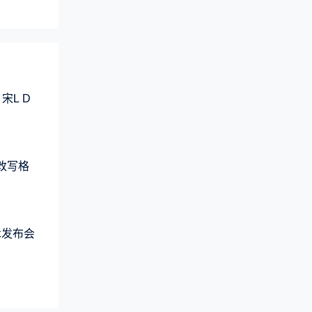
宋L D
元改写格
术发布会