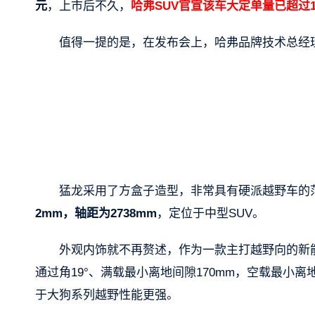
元
，上市后不久，
哈弗SUV官宣该车大定单量已超过
值得一提的是，在发布会上，哈弗品牌技术总经
猛龙采用了方盒子造型，非常具有硬派越野车的
2mm，轴距为2738mm
，定位于中型SUV。
外观内饰就不再赘述，作为一款主打越野向的新能源
通过角19°、满载最小离地间隙170mm，空载最小离地
于大狗系列越野性能更强。