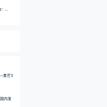
5亿台
—麦芒3
品国内发