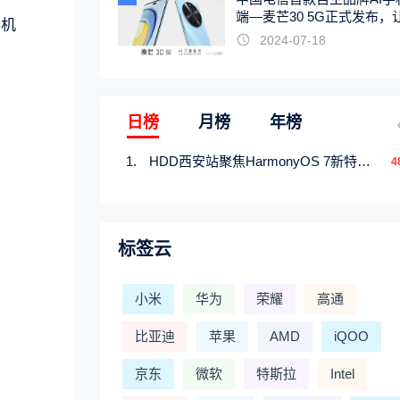
端—麦芒30 5G正式发布，
手机
触手可及
2024-07-18
日榜
月榜
年榜
HDD西安站聚焦HarmonyOS 7新特性，解锁从互联到智能的应用开发新范式
4
标签云
小米
华为
荣耀
高通
比亚迪
苹果
AMD
iQOO
京东
微软
特斯拉
Intel