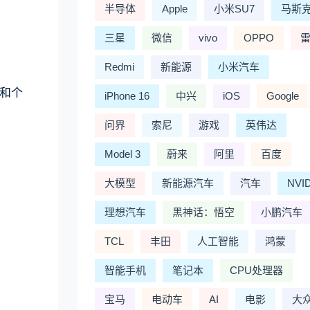
半导体
Apple
小米SU7
马斯
三星
微信
vivo
OPPO
Redmi
新能源
小米汽车
和个
iPhone 16
中兴
iOS
Google
问界
索尼
游戏
英伟达
Model 3
蔚来
阿里
百度
大模型
新能源汽车
汽车
NVI
理想汽车
黑神话：悟空
小鹏汽车
TCL
丰田
人工智能
鸿蒙
智能手机
笔记本
CPU处理器
宝马
电动车
AI
电影
大