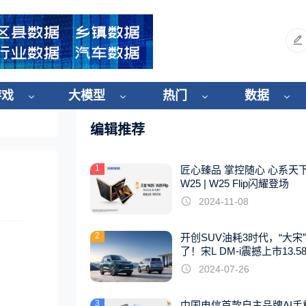
游戏
大模型
热门
数据
编辑推荐
1
匠心臻品 掌控随心 心系天
W25 | W25 Flip闪耀登场
2024-11-08
2
开创SUV油耗3时代，“大宋
了！宋L DM-i震撼上市13.5
起
2024-07-26
3
中国电信首款自主品牌AI手