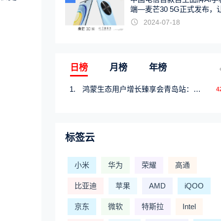
端—麦芒30 5G正式发布，
触手可及
2024-07-18
日榜
月榜
年榜
鸿蒙生态用户增长臻享会青岛站：携手行业伙伴共研增长新机遇
4
标签云
小米
华为
荣耀
高通
比亚迪
苹果
AMD
iQOO
京东
微软
特斯拉
Intel