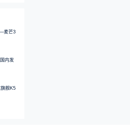
—麦芒3
品国内发
旗舰K5