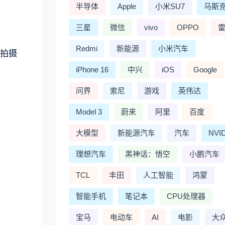
半导体
Apple
小米SU7
马斯
三星
微信
vivo
OPPO
Redmi
新能源
小米汽车
过拍摄
iPhone 16
中兴
iOS
Google
问界
索尼
游戏
英伟达
Model 3
蔚来
阿里
百度
大模型
新能源汽车
汽车
NVI
理想汽车
黑神话：悟空
小鹏汽车
TCL
丰田
人工智能
鸿蒙
智能手机
笔记本
CPU处理器
宝马
电动车
AI
电影
大