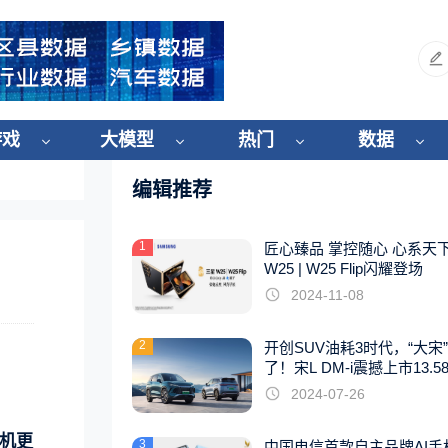
游戏
大模型
热门
数据
编辑推荐
1
匠心臻品 掌控随心 心系天
W25 | W25 Flip闪耀登场
2024-11-08
2
开创SUV油耗3时代，“大宋
了！宋L DM-i震撼上市13.5
起
2024-07-26
整机更
3
中国电信首款自主品牌AI手