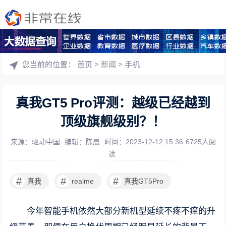
您当前的位置：
首页
>
新闻
>
手机
真我GT5 Pro评测：越级已经越到
顶级旗舰级别？！
来源：驱动中国
编辑：陈晨
时间：2023-12-12 15:36
6725人阅
读
#
#
#
真我
realme
真我GT5Pro
今年智能手机依然大部分新机型延续不疼不痒的升