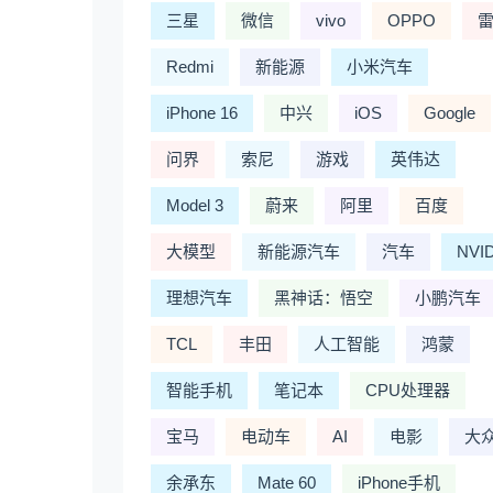
三星
微信
vivo
OPPO
Redmi
新能源
小米汽车
iPhone 16
中兴
iOS
Google
问界
索尼
游戏
英伟达
Model 3
蔚来
阿里
百度
大模型
新能源汽车
汽车
NVI
理想汽车
黑神话：悟空
小鹏汽车
TCL
丰田
人工智能
鸿蒙
智能手机
笔记本
CPU处理器
宝马
电动车
AI
电影
大
余承东
Mate 60
iPhone手机