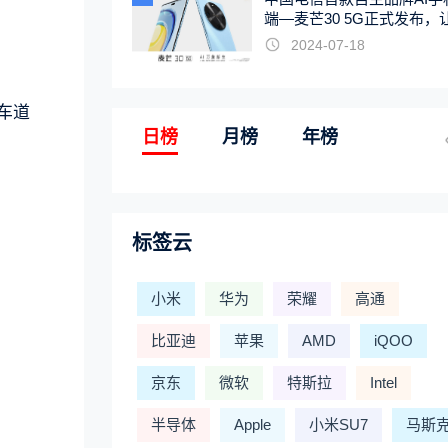
端—麦芒30 5G正式发布，
触手可及
2024-07-18
车道
日榜
月榜
年榜
标签云
小米
华为
荣耀
高通
比亚迪
苹果
AMD
iQOO
京东
微软
特斯拉
Intel
半导体
Apple
小米SU7
马斯