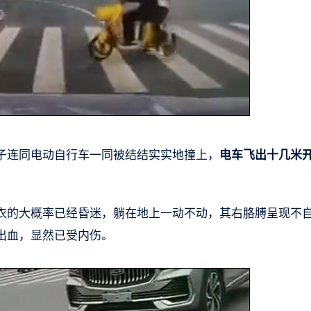
子连同电动自行车一同被结结实实地撞上，
电车飞出十几米
。
衣的大概率已经昏迷，躺在地上一动不动，其右胳膊呈现不
出血，显然已受内伤。