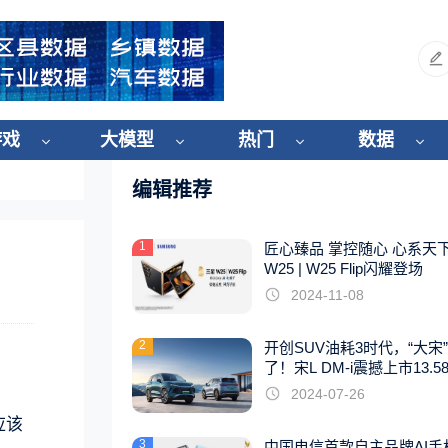
游戏
大模型
热门
数据
编辑推荐
1
匠心臻品 掌控随心 心系天
W25 | W25 Flip闪耀登场
2024-11-08
2
开创SUV油耗3时代，“大宋
了！宋L DM-i震撼上市13.5
起
2024-07-26
应该
3
中国电信首款自主品牌AI手