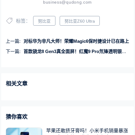
business@qudong.com
标签：
努比亚
努比亚Z60 Ultra
上一篇:
对标华为非凡大师！荣耀Magic6保时捷设计已在路上
下一篇:
首款骁龙8 Gen3真全面屏！红魔9 Pro氘锋透明银翼明天首销：4999元起
相关文章
猜你喜欢
苹果还敢挤牙膏吗！小米手机销量暴涨